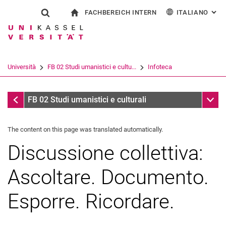
FACHBEREICH INTERN
ITALIANO
: AL
Jump directly to: content
Jump directly to: search
Jump directly to: main navi
alla pagina iniziale
Show search form
Search term
Per i dipendenti
Deutsch
English
Español
Search engine
Università
FB 02 Studi umanistici e cultu...
Infoteca
Français
Search (opens an external link in a ne
Infoteca
Sub n
FB 02 Studi umanistici e culturali
The content on this page was translated automatically.
Discussione collettiva:
Ascoltare. Documento.
Esporre. Ricordare.