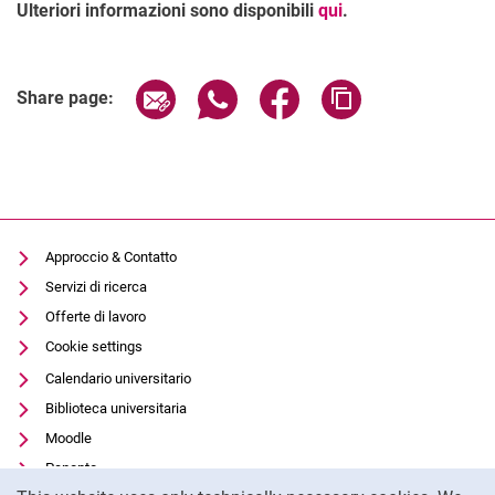
Ulteriori informazioni sono disponibili
qui
.
Related Links
Share page via email
Share page via WhatsApp (extern
Share page via Facebook 
Copy page addres
Share page:
Approccio & Contatto
Servizi di ricerca
Offerte di lavoro
Cookie settings
Calendario universitario
Biblioteca universitaria
Moodle
Panopto
Cookie Notice