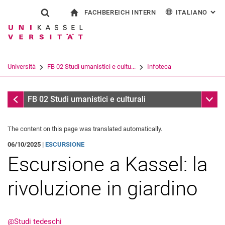
FACHBEREICH INTERN
ITALIANO
: AL
Jump directly to: content
Jump directly to: search
Jump directly to: main navi
alla pagina iniziale
Show search form
Search term
Per i dipendenti
Deutsch
English
Español
Search engine
Università
FB 02 Studi umanistici e cultu...
Infoteca
Français
Search (opens an external link in a ne
Infoteca
Sub n
FB 02 Studi umanistici e culturali
The content on this page was translated automatically.
06/10/2025 |
ESCURSIONE
Escursione a Kassel: la
rivoluzione in giardino
@Studi tedeschi