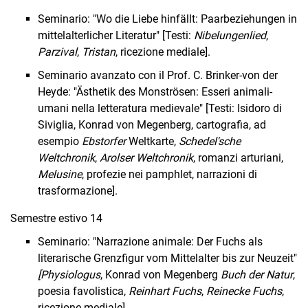
Seminario: "Wo die Liebe hinfällt: Paarbeziehungen in
mittelalterlicher Literatur" [Testi:
Nibelungenlied
,
Parzival
,
Tristan
, ricezione mediale].
Seminario avanzato con il Prof. C. Brinker-von der
Heyde: "Ästhetik des Monströsen: Esseri animali-
umani nella letteratura medievale" [Testi: Isidoro di
Siviglia, Konrad von Megenberg, cartografia, ad
esempio
Ebstorfer
Weltkarte,
Schedel'sche
Weltchronik
,
Arolser Weltchronik
, romanzi arturiani,
Melusine
, profezie nei pamphlet, narrazioni di
trasformazione].
Semestre estivo 14
Seminario: "Narrazione animale: Der Fuchs als
literarische Grenzfigur vom Mittelalter bis zur Neuzeit"
[Physiologus
, Konrad von Megenberg
Buch der Natur
,
poesia favolistica,
Rein­hart Fuchs
,
Reinecke Fuchs
,
ricezione mediale].