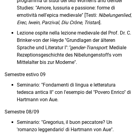
programma di studi del IAG Women's and Gender
Studies: "Amore, lussuria e passione: forme di
emotività nell'epica medievale" [Testi:
Nibelungenlied
,
Erec
,
Iwein
,
Parzival
,
Diu Crône, Tristan
].
Lezione ospite nella lezione medievale del Prof. Dr. C.
Brinker-von der Heyde "Grundlagen der älteren
Sprache und Literatur I":
"gender-Transport
: Mediale
Rezep­tionsgeschichte des Nibelungenstoffs vom
Mittelalter bis zur Moderne".
Semestre estivo 09
Seminario: "Fondamenti di lingua e letteratura
tedesca antica II" con l'esempio del "Povero Enrico" di
Hartmann von Aue.
Semestre 08/09
Seminario: "Gregorius, il buon peccatore? Un
'romanzo leggendario' di Hartmann von Aue".