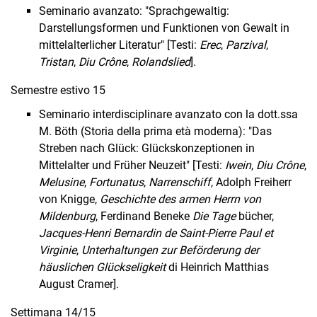
Seminario avanzato: "Sprachgewaltig:
Darstellungsformen und Funktionen von Gewalt in
mittelalterlicher Literatur" [Testi:
Erec
,
Parzival
,
Tristan
,
Diu Crône
,
Rolandslied
].
Semestre estivo 15
Seminario interdisciplinare avanzato con la dott.ssa
M. Böth (Storia della prima età moderna): "Das
Streben nach Glück: Glückskonzeptionen in
Mittelalter und Früher Neu­zeit" [Testi:
Iwein
,
Diu Crône
,
Melusine
,
Fortunatus
,
Narrenschiff
, Adolph Freiherr
von Knigge,
Geschichte des armen Herrn von
Mildenburg
, Ferdinand Beneke
Die Tage­
bücher,
Jacques-Henri Bernardin de Saint-Pierre Paul et
Virginie
,
Unterhaltungen zur Beförderung der
häuslichen Glückseligkeit
di Heinrich Matthias
August Cramer].
Settimana 14/15