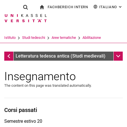
FACHBEREICH INTERN
ITALIANO
: AL
Jump directly to: content
Jump directly to: search
Jump directly to: main navi
alla pagina iniziale
Show search form
Search term
Per i dipendenti
Deutsch
English
Español
Search engine
Istituto
Studi tedeschi
Aree tematiche
Abilitazione
Français
Search (opens an external link in a ne
Abilitazione
Sub n
Letteratura tedesca antica (Studi medievali)
Insegnamento
The content on this page was translated automatically.
Corsi passati
Semestre estivo 20