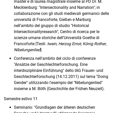
master e di laurea magistrale insieme al PD Dr. M.
Mecklenburg: "Intersectionality and Narra­tion"; in
collaborazione con gli studi medievali germanici delle
università di Francoforte, Gießen e Marburg
nell'ambito del gruppo di studio "Historical
Intersectionality­research", Centro di ricerca per le
scienze umane storiche dell'Università Goethe di
Francoforte [Testi:
Iwein
,
Herzog Ernst
,
König Rother
,
Nibelungenlied
].
Conferenza nell'ambito del ciclo di conferenze
"Ansätze der Geschlechterforschung. Eine
interdisziplinäre Einführung" dello IAG Frauen- und
Geschlechterforschung (14.12.2011) sul tema "Doing
Gender" utilizzando l'esempio del "Nibelungenlied"
insieme a M. Böth (Geschichte der Frühen Neuzeit).
Semestre estivo 11
Seminario: "Grundlagen der älteren deutschen