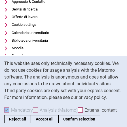
Approccio & Contatto
Servizi di ricerca
Offerte di lavoro
Cookie settings
Calendario universitario
Biblioteca universitaria
Moodle
Panopto
Cookie Notice
This website uses only technically necessary cookies. We
Protezione dei dati
do not use cookies for usage analysis with the Matomo
Accessibilità
software. The analysis is anonymous and does not allow
Utilizzo trasparente dell'intelligenza artificiale
any conclusions to be drawn about individual visitors.
Impronta
Third-party cookies are only set with your express consent.
For more information, please see our privacy policy.
To
Mandatory
Accept mandatory cookies
Analysis (Matomo)
Accept analysis cookies
External content
: Acc
Reject all
Accept all
Confirm selection