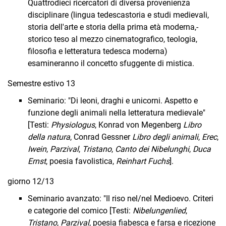
Quattro­dieci ricercatori di diversa provenienza
disciplinare (lingua tedesca­storia e studi medievali,
storia dell'arte e storia della prima età moderna,­
storico teso al mezzo cinematografico, teologia,
filosofia e letteratura tedesca moderna)
esamineranno il concetto sfuggente di mistica.
Semestre estivo 13
Seminario: "Di leoni, draghi e unicorni. Aspetto e
funzione degli animali nella letteratura medievale"
[Testi:
Physiologus
, Konrad von Megenberg
Libro
della natura
, Conrad Gessner
Libro degli animali
,
Erec
,
Iwein
,
Parzival
,
Tristano
,
Canto dei Nibelunghi
,
Duca
Ernst
, poesia favolistica,
Reinhart Fuchs
].
giorno 12/13
Seminario avanzato: "Il riso nel/nel Medioevo. Criteri
e categorie del comico [Testi:
Nibelungenlied
,
Tristano
,
Parzival
, poesia fiabesca e farsa e ricezione