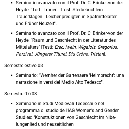
Seminario avanzato con il Prof. Dr. C. Brinker-von der
Heyde: "Tod - Trauer - Trost: Sterbebüchlein -
Trauerklagen - Leichenpredigten in Spätmittelalter
und Früher Neuzeit".
Seminario avanzato con il Prof. Dr. C. Brinker-von der
Heyde: "Raum und Geschlecht in der Literatur des
Mittelalters" [Testi:
Erec
,
Iwein
,
Wigalois
,
Gregorius
,
Parzival
,
Jüngerer Titurel
,
Diu Crône
,
Tristan
].
Semestre estivo 08
Seminario: "Wernher der Gartenaere 'Helmbrecht': una
narrazione in versi del Medio Alto Tedesco".
Semestre 07/08
Seminario in Studi Medievali Tedeschi e nel
programma di studio dell'IAG Women's and Gender
Studies: "Konstruktionen von Geschlecht im Nibe­
lungenlied und neuzeitlichen