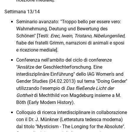
Settimana 13/14
Seminario avanzato: "Troppo bello per essere vero:
Wahrnehmung, Deutung und Bewertung des
Schönen" [Testi:
Erec
,
Iwein
,
Tristano
,
Nibelungenlied
,
fiabe dei fratelli Grimm, narrazioni di animali e sposi
e ricezione mediale].
Conferenza nell'ambito del ciclo di conferenze
"Ansätze der Geschlechterforschung. Eine
interdisziplinäre Einführung" dello IAG Women's and
Gender Studies (04.02.2013) sul tema "Doing Gender"
utilizzando l'esempio di
Das fließende Licht der
Gottheit
di Mechthild von Magdeburg insieme a M.
Böth (Early Modern History).
Colloquio di ricerca interdisciplinare in collaborazione
con il Dr. J. Münkner (Letteratura tedesca moderna)
dal titolo "Mysticism - The Longing for the Absolute".