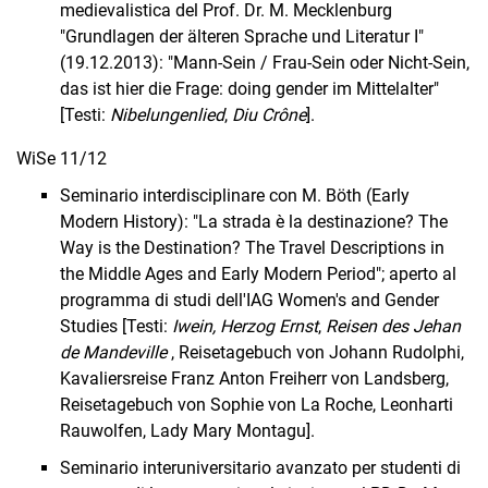
medievalistica del Prof. Dr. M. Mecklenburg
"Grundlagen der älteren Sprache und Literatur I"
(19.12.2013): "Mann-Sein / Frau-Sein oder Nicht-Sein,
das ist hier die Frage: doing gender im Mittelalter"
[Testi:
Nibelungenlied
,
Diu Crône
].
WiSe 11/12
Seminario interdisciplinare con M. Böth (Early
Modern History): "La strada è la destinazione? The
Way is the Destination? The Travel Descriptions in
the Middle Ages and Early Modern Period"; aperto al
programma di studi dell'IAG Women's and Gender
Studies [Testi:
Iwein, Herzog Ernst
,
Reisen
des Jehan
de Mandeville
, Reisetagebuch von Johann Rudolphi,
Kavaliersreise Franz Anton Freiherr von Landsberg,
Reisetagebuch von Sophie von La Roche, Leonharti
Rauwolfen, Lady Mary Montagu].
Seminario interuniversitario avanzato per studenti di