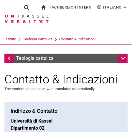
FACHBEREICH INTERN
ITALIANO
: AL
Jump directly to: content
Jump directly to: search
Jump directly to: main navi
alla pagina iniziale
Show search form
Search term
Per i dipendenti
Deutsch
English
Español
Search engine
Istituto
Teologia cattolica
Contatto & Indicazioni
Français
Search (opens an external link in a ne
Istituto
Sub n
Teologia cattolica
Contatto & Indicazioni
The content on this page was translated automatically.
Indirizzo & Contatto
Università di Kassel
Dipartimento 02