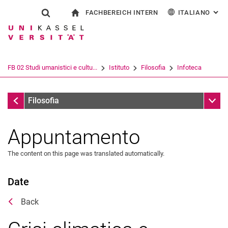
FACHBEREICH INTERN
ITALIANO
: AL
Jump directly to: content
Jump directly to: search
Jump directly to: main navi
alla pagina iniziale
Show search form
Search term
Per i dipendenti
Deutsch
English
Español
Search engine
FB 02 Studi umanistici e cultu...
Istituto
Filosofia
Infoteca
Français
Search (opens an external link in a ne
Infoteca
Sub n
Filosofia
Appuntamento
The content on this page was translated automatically.
Date
Back