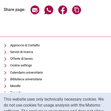
Related Links
Share page via email
Share page via WhatsApp (extern
Share page via Facebook 
Copy page addres
Share page:
Approccio & Contatto
Servizi di ricerca
Offerte di lavoro
Cookie settings
Calendario universitario
Biblioteca universitaria
Moodle
Panopto
Cookie Notice
This website uses only technically necessary cookies. We
Protezione dei dati
do not use cookies for usage analysis with the Matomo
Accessibilità