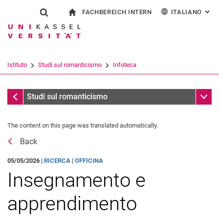
FACHBEREICH INTERN
ITALIANO
: AL
Jump directly to: content
Jump directly to: search
Jump directly to: main navi
alla pagina iniziale
Show search form
Search term
Per i dipendenti
Deutsch
English
Español
Search engine
Istituto
Studi sul romanticismo
Infoteca
Français
Search (opens an external link in a ne
Messaggi
Sub n
Studi sul romanticismo
The content on this page was translated automatically.
Back
05/05/2026 |
RICERCA
|
OFFICINA
Insegnamento e
apprendimento