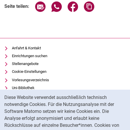
Seite über E-Mail teilen
Seite über WhatsApp teilen (exter
Seite über Facebook teile
Adresse der Seite
Seite teilen:
Anfahrt & Kontakt
Einrichtungen suchen
Stellenangebote
Cookie-Einstellungen
Vorlesungsverzeichnis
Uni-Bibliothek
Cookie-Hinweis
Moodle
Diese Website verwendet ausschließlich technisch
Panopto
notwendige Cookies. Für die Nutzungsanalyse mit der
Software Matomo setzen wir keine Cookies ein. Die
Datenschutz
Analyse erfolgt anonymisiert und erlaubt keine
Barrierefreiheit
Rückschlüsse auf einzelne Besucher*innen. Cookies von
Transparenter KI-Einsatz