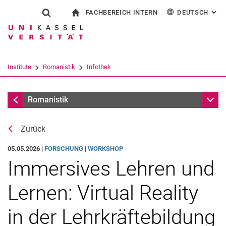
FACHBEREICH INTERN
DEUTSCH
: AL
Springe direkt zu: Inhalt
Springe direkt zu: Suche
Springe direkt zu: Hauptnav
zur Startseite
Suchformular
Suchbegriff
Für Beschäftigte
English
Español
Français
Suchmaschine
Institute
Romanistik
Infothek
Italiano
Suchen (öffnet externen Link in einem 
Meldungen
Unter
Romanistik
Zurück
05.05.2026 |
FORSCHUNG
|
WORKSHOP
Immersives Lehren und
Lernen: Virtual Reality
in der Lehrkräftebildung