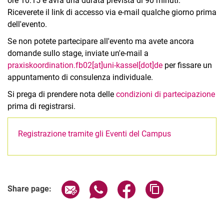
ore 10:15 e avrà una durata prevista di 90 minuti.
Riceverete il link di accesso via e-mail qualche giorno prima
dell'evento.
Se non potete partecipare all'evento ma avete ancora
domande sullo stage, inviate un'e-mail a
praxiskoordination.fb02[at]uni-kassel[dot]de
per fissare un
appuntamento di consulenza individuale.
Si prega di prendere nota delle
condizioni di partecipazione
prima di registrarsi.
Registrazione tramite gli Eventi del Campus
Related Links
Share page via email
Share page via WhatsApp (extern
Share page via Facebook 
Copy page addres
Share page: