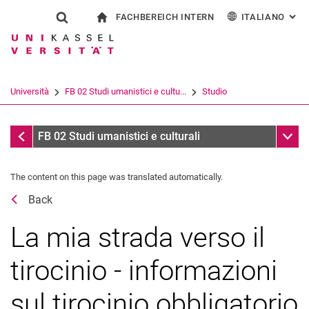
FACHBEREICH INTERN
ITALIANO
: AL
Jump directly to: content
Jump directly to: search
Jump directly to: main navi
alla pagina iniziale
Show search form
Search term
Per i dipendenti
Deutsch
English
Español
Search engine
Università
FB 02 Studi umanistici e cultu...
Studio
Français
Search (opens an external link in a ne
Coordinamento della pratica
Sub n
FB 02 Studi umanistici e culturali
The content on this page was translated automatically.
Back
La mia strada verso il
Inizio del programma di studio
tirocinio - informazioni
All'università
sul tirocinio obbligatorio
Fine del programma di studio