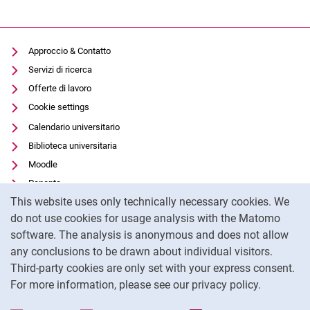
Approccio & Contatto
Servizi di ricerca
Offerte di lavoro
Cookie settings
Calendario universitario
Biblioteca universitaria
Moodle
Panopto
Cookie Notice
This website uses only technically necessary cookies. We
Protezione dei dati
do not use cookies for usage analysis with the Matomo
Accessibilità
software. The analysis is anonymous and does not allow
Utilizzo trasparente dell'intelligenza artificiale
any conclusions to be drawn about individual visitors.
Impronta
Third-party cookies are only set with your express consent.
For more information, please see our privacy policy.
To