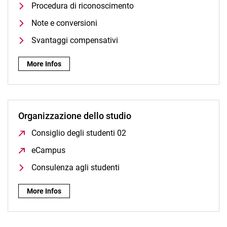
Procedura di riconoscimento
Note e conversioni
Svantaggi compensativi
Comitati di revisione:
More Infos
Organizzazione dello studio
Consiglio degli studenti 02
(opens in a new window)
eCampus
(opens in a new window)
Consulenza agli studenti
Organizzazione dello studio:
More Infos