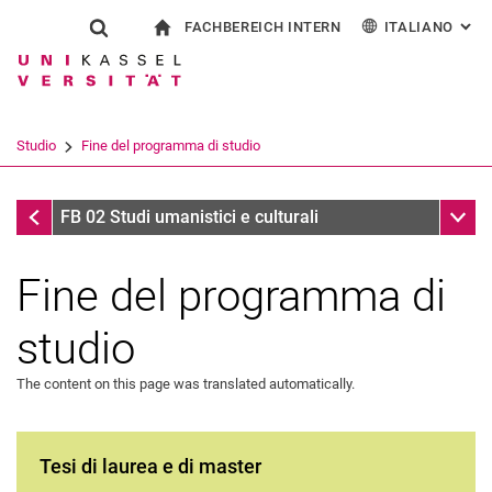
FACHBEREICH INTERN
ITALIANO
: AL
Jump directly to: content
Jump directly to: search
Jump directly to: main navi
alla pagina iniziale
Show search form
Search term
Per i dipendenti
Deutsch
English
Español
Search engine
Studio
Fine del programma di studio
Français
Search (opens an external link in a ne
Studio
Sub n
FB 02 Studi umanistici e culturali
Fine del programma di
studio
The content on this page was translated automatically.
Inizio del programma di studio
All'università
Tesi di laurea e di master
Fine del programma di studio