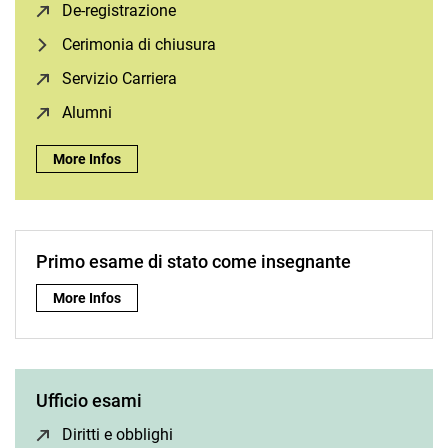
Ordinati per argomento
De-registrazione
(opens in a new window)
Cerimonia di chiusura
Servizio Carriera
(opens in a new window)
Alumni
(opens in a new window)
Tesi di laurea e di master:
More Infos
Primo esame di stato come insegnante
Primo esame di stato come insegnante:
More Infos
Ufficio esami
Diritti e obblighi
(opens in a new window)