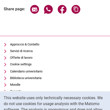
Share page via email
Share page via WhatsApp (extern
Share page via Facebook 
Copy page addres
Share page:
Approccio & Contatto
Servizi di ricerca
Offerte di lavoro
Cookie settings
Calendario universitario
Biblioteca universitaria
Moodle
Panopto
Cookie Notice
This website uses only technically necessary cookies. We
Protezione dei dati
do not use cookies for usage analysis with the Matomo
Accessibilità
software. The analysis is anonymous and does not allow