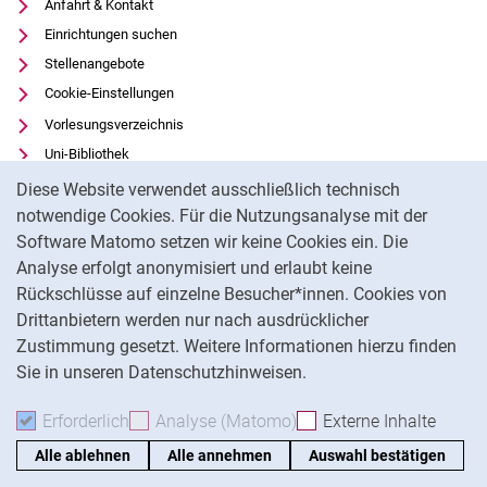
Anfahrt & Kontakt
Einrichtungen suchen
Stellenangebote
Cookie-Einstellungen
Vorlesungsverzeichnis
Uni-Bibliothek
Cookie-Hinweis
Moodle
Diese Website verwendet ausschließlich technisch
Panopto
notwendige Cookies. Für die Nutzungsanalyse mit der
Software Matomo setzen wir keine Cookies ein. Die
Datenschutz
Analyse erfolgt anonymisiert und erlaubt keine
Barrierefreiheit
Rückschlüsse auf einzelne Besucher*innen. Cookies von
Transparenter KI-Einsatz
Drittanbietern werden nur nach ausdrücklicher
Impressum
Zustimmung gesetzt. Weitere Informationen hierzu finden
Sie in unseren Datenschutzhinweisen.
Na
Erforderlich
Erforderliche Cookies akzeptieren
Analyse (Matomo)
Analyse-Cookies akzepti
Externe Inhalte
: Exte
Alle ablehnen
Alle annehmen
Auswahl bestätigen