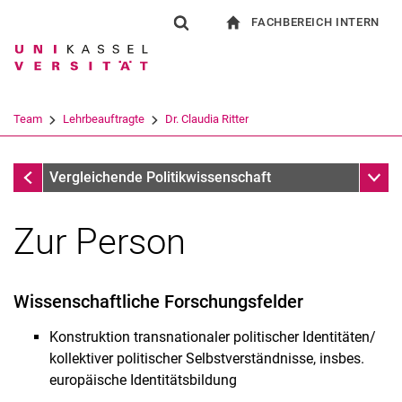
FACHBEREICH INTERN
Springe direkt zu: Inhalt
Springe direkt zu: Suche
Springe direkt zu: Hauptnav
zur Startseite
Suchformular
Suchbegriff
Für Beschäftigte
Suchmaschine
Team
Lehrbeauftragte
Dr. Claudia Ritter
Suchen (öffnet externen Link in einem 
Dr. Claudia Ritter
Unter
Vergleichende Politikwissenschaft
Zur Person
Wissenschaftliche Forschungsfelder
Konstruktion transnationaler politischer Identitäten/
kollektiver politischer Selbstverständnisse, insbes.
europäische Identitätsbildung