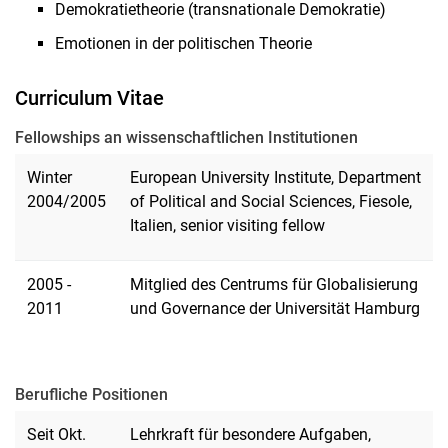
Demokratietheorie (transnationale Demokratie)
Prof. Dr. Sabine Ruß-Sattar
Emotionen in der politischen Theorie
Tarik Englmann
Lehrbeauftragte
Curriculum Vitae
Dr. Kristina Bayer
Prof. Dr. Wolfgang Gieler
Fellowships an wissenschaftlichen Institutionen
Dr. Corinna Krome
Winter
European University Institute, Department
Dr. Claudia Ritter
2004/2005
of Political and Social Sciences, Fiesole,
Paul Leuck
Italien, senior visiting fellow
Sekretariat
Ehemalige Mitarbeitende
2005 -
Mitglied des Centrums für Globalisierung
2011
und Governance der Universität Hamburg
Berufliche Positionen
Seit Okt.
Lehrkraft für besondere Aufgaben,