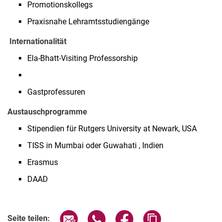
Promotionskollegs
Praxisnahe Lehramtsstudiengänge
Internationalität
Ela-Bhatt-Visiting Professorship
Gastprofessuren
Austauschprogramme
Stipendien für Rutgers University at Newark, USA
TISS in Mumbai oder Guwahati , Indien
Erasmus
DAAD
Seite über E-Mail teilen
Seite über WhatsApp teilen (exter
Seite über Facebook teile
Adresse der Seite
Seite teilen: