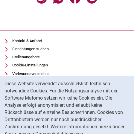
Kontakt & Anfahrt
Einrichtungen suchen
Stellenangebote
Cookie-Einstellungen
Vorlesungsverzeichnis
Cookie-Hinweis
Uni-Bibliothek
Diese Website verwendet ausschließlich technisch
Moodle
notwendige Cookies. Für die Nutzungsanalyse mit der
Software Matomo setzen wir keine Cookies ein. Die
Panopto
Analyse erfolgt anonymisiert und erlaubt keine
Datenschutz
Rückschlüsse auf einzelne Besucher*innen. Cookies von
Barrierefreiheit
Drittanbietern werden nur nach ausdrücklicher
Impressum
Zustimmung gesetzt. Weitere Informationen hierzu finden
Sie in unseren Datenschutzhinweisen.