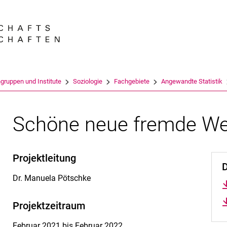
Springe direkt zu: Inhalt
Springe direkt zu: Suche
Springe direkt zu: Hauptnav
Suchmas
gruppen und Institute
Soziologie
Fachgebiete
Angewandte Statistik
Schöne neue fremde We
Projektleitung
Dr. Manuela Pötschke
Projektzeitraum
Februar 2021 bis Februar 2022