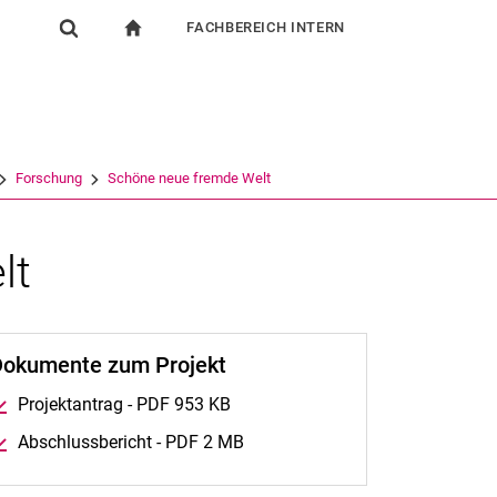
FACHBEREICH INTERN
igation
zur Startseite
Suchformular
chine
Für Beschäftigte
Suchen (öffnet externen Link in einem neuen Fenst
Forschung
Schöne neue fremde Welt
lt
Dokumente zum Projekt
Projektantrag - PDF 953 KB
Abschlussbericht - PDF 2 MB