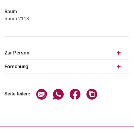
Raum
Raum 2113
Zur Person
Forschung
Seite über E-Mail teilen
Seite über WhatsApp teilen (exter
Seite über Facebook teile
Adresse der Seite
Seite teilen: