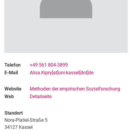
Rocío Fonseca, M.A.
Alisa Kipry, StEx
Anna Korn, M.A.
Maximiliane Reifenscheid, M.A.
Sekretariat
Studentische Mitarbeitende
Promotionen
Telefon
+49 561 804-3899
E-Mail
Alisa.Kipry[at]uni-kassel[dot]de
Website
Methoden der empirischen Sozialforschung
Web
Detailseite
Standort
Nora-Platiel-Straße 5
34127 Kassel