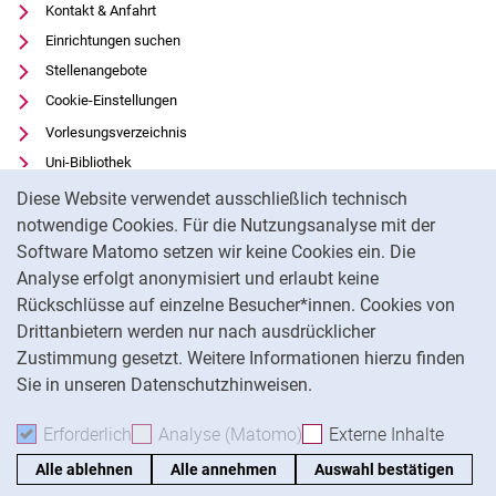
Kontakt & Anfahrt
Einrichtungen suchen
Stellenangebote
Cookie-Einstellungen
Vorlesungsverzeichnis
Uni-Bibliothek
Cookie-Hinweis
Moodle
Diese Website verwendet ausschließlich technisch
Panopto
notwendige Cookies. Für die Nutzungsanalyse mit der
Software Matomo setzen wir keine Cookies ein. Die
Datenschutz
Analyse erfolgt anonymisiert und erlaubt keine
Barrierefreiheit
Rückschlüsse auf einzelne Besucher*innen. Cookies von
Transparenter KI-Einsatz
Drittanbietern werden nur nach ausdrücklicher
Impressum
Zustimmung gesetzt. Weitere Informationen hierzu finden
Sie in unseren Datenschutzhinweisen.
Na
Erforderlich
Erforderliche Cookies akzeptieren
Analyse (Matomo)
Analyse-Cookies akzepti
Externe Inhalte
: Exte
Alle ablehnen
Alle annehmen
Auswahl bestätigen