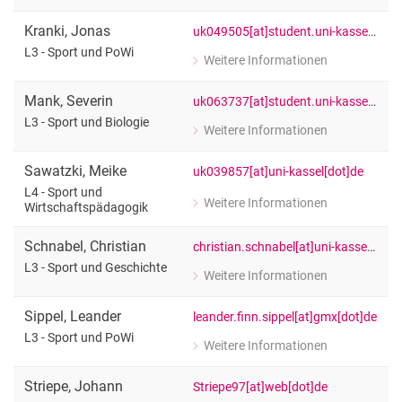
Fachschaftsrat 05 Sport
L3 - Sport und Mathematik
Kranki
,
Jonas
Team
uk049505[at]student.uni-kassel[dot]de
L3 - Sport und PoWi
Neuigkeiten und Informationen
Weitere Informationen
zu Jonas Kranki
Alumni
L3 - Sport und PoWi
Mank
,
Severin
uk063737[at]student.uni-kassel[dot]de
L3 - Sport und Biologie
Weitere Informationen
zu Severin Mank
L3 - Sport und Biologie
Sawatzki
,
Meike
uk039857[at]uni-kassel[dot]de
L4 - Sport und
Weitere Informationen
Wirtschaftspädagogik
zu Meike Sawatzki
L4 - Sport und Wirtschaftspädagogik
Schnabel
,
Christian
christian.schnabel[at]uni-kassel[dot]de
L3 - Sport und Geschichte
Weitere Informationen
zu Christian Schnabel
L3 - Sport und Geschichte
Sippel
,
Leander
leander.finn.sippel[at]gmx[dot]de
L3 - Sport und PoWi
Weitere Informationen
zu Leander Sippel
L3 - Sport und PoWi
Striepe
,
Johann
Striepe97[at]web[dot]de