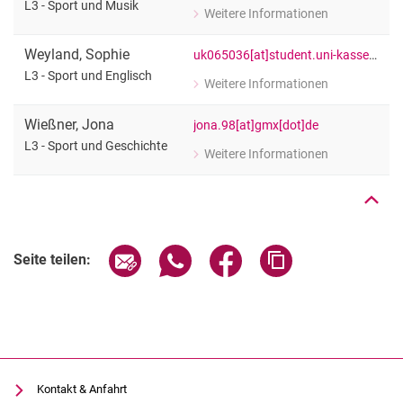
L3 - Sport und Musik
Weitere Informationen
zu Johann Striepe
L3 - Sport und Musik
Weyland
,
Sophie
uk065036[at]student.uni-kassel[dot]de
L3 - Sport und Englisch
Weitere Informationen
zu Sophie Weyland
L3 - Sport und Englisch
Nach oben
Wießner
,
Jona
jona.98[at]gmx[dot]de
L3 - Sport und Geschichte
Weitere Informationen
zu Jona Wießner
L3 - Sport und Geschichte
Seite über E-Mail teilen
Seite über WhatsApp teilen (exter
Seite über Facebook teile
Adresse der Seite
Seite teilen:
Kontakt & Anfahrt