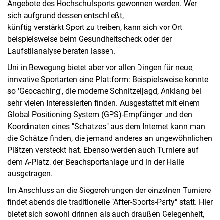
Angebote des Hochschulsports gewonnen werden. Wer
Dietrich-Martin-Preis
sich aufgrund dessen entschließt,
Uni in Bewegung
künftig verstärkt Sport zu treiben, kann sich vor Ort
Tanzaufführungen
beispielsweise beim Gesundheitscheck oder der
Fachschaftsrat 05 Sport
Laufstilanalyse beraten lassen.
Alumni
Uni in Bewegung bietet aber vor allen Dingen für neue,
innvative Sportarten eine Plattform: Beispielsweise konnte
so 'Geocaching', die moderne Schnitzeljagd, Anklang bei
sehr vielen Interessierten finden. Ausgestattet mit einem
Global Positioning System (GPS)-Empfänger und den
Koordinaten eines "Schatzes" aus dem Internet kann man
die Schätze finden, die jemand anderes an ungewöhnlichen
Plätzen versteckt hat. Ebenso werden auch Turniere auf
dem A-Platz, der Beachsportanlage und in der Halle
ausgetragen.
Im Anschluss an die Siegerehrungen der einzelnen Turniere
findet abends die traditionelle "After-Sports-Party" statt. Hier
bietet sich sowohl drinnen als auch draußen Gelegenheit,