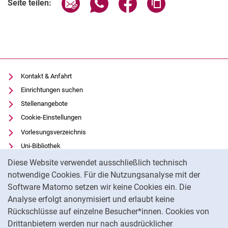
Seite über E-Mail teilen
Seite über WhatsApp teilen (exter
Seite über Facebook teile
Adresse der Seite
Seite teilen:
Kontakt & Anfahrt
Einrichtungen suchen
Stellenangebote
Cookie-Einstellungen
Vorlesungsverzeichnis
Uni-Bibliothek
Cookie-Hinweis
Moodle
Diese Website verwendet ausschließlich technisch
Panopto
notwendige Cookies. Für die Nutzungsanalyse mit der
Software Matomo setzen wir keine Cookies ein. Die
Datenschutz
Analyse erfolgt anonymisiert und erlaubt keine
Barrierefreiheit
Rückschlüsse auf einzelne Besucher*innen. Cookies von
Transparenter KI-Einsatz
Drittanbietern werden nur nach ausdrücklicher