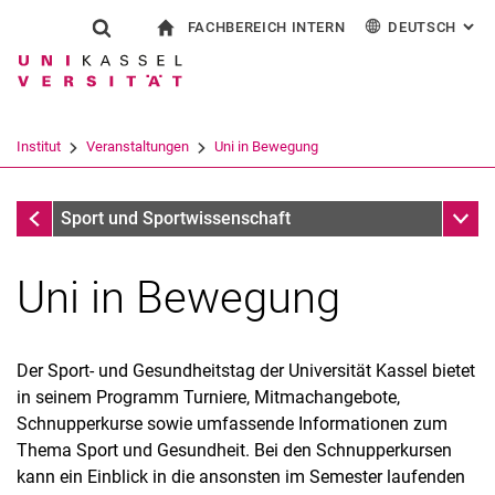
FACHBEREICH INTERN
DEUTSCH
: AL
Springe direkt zu: Inhalt
Springe direkt zu: Suche
Springe direkt zu: Hauptnav
zur Startseite
Suchformular
Suchbegriff
Für Beschäftigte
English
Suchmaschine
Institut
Veranstaltungen
Uni in Bewegung
Suchen (öffnet externen Link in einem 
Veranstaltungen
Unter
Sport und Sportwissenschaft
Uni in Bewegung
Gremien und Beauftragte
Der Sport- und Gesundheitstag der Universität Kassel bietet
Sportanlagen des IFSS
in seinem Programm Turniere, Mitmachangebote,
Leistungssport
Schnupperkurse sowie umfassende Informationen zum
Partner
Thema Sport und Gesundheit. Bei den Schnupperkursen
Veranstaltungen
kann ein Einblick in die ansonsten im Semester laufenden