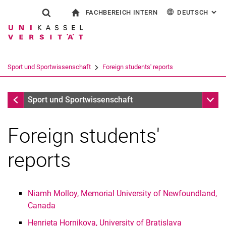
FACHBEREICH INTERN
DEUTSCH
: AL
Springe direkt zu: Inhalt
Springe direkt zu: Suche
Springe direkt zu: Hauptnav
zur Startseite
Suchformular
Suchbegriff
Für Beschäftigte
English
Suchmaschine
Sport und Sportwissenschaft
Foreign students' reports
Suchen (öffnet externen Link in einem 
International Students
Unter
Sport und Sportwissenschaft
Foreign students'
reports
Niamh Molloy, Memorial University of Newfoundland,
Canada
Henrieta Hornikova, University of Bratislava