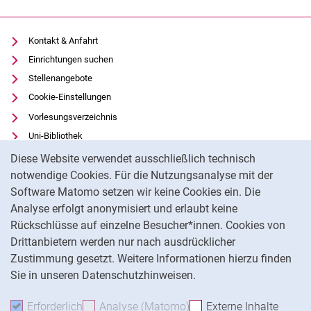
Kontakt & Anfahrt
Einrichtungen suchen
Stellenangebote
Cookie-Einstellungen
Vorlesungsverzeichnis
Uni-Bibliothek
Cookie-Hinweis
Moodle
Diese Website verwendet ausschließlich technisch
Panopto
notwendige Cookies. Für die Nutzungsanalyse mit der
Software Matomo setzen wir keine Cookies ein. Die
Datenschutz
Analyse erfolgt anonymisiert und erlaubt keine
Barrierefreiheit
Rückschlüsse auf einzelne Besucher*innen. Cookies von
Transparenter KI-Einsatz
Drittanbietern werden nur nach ausdrücklicher
Impressum
Zustimmung gesetzt. Weitere Informationen hierzu finden
Sie in unseren Datenschutzhinweisen.
Na
Erforderlich
Erforderliche Cookies akzeptieren
Analyse (Matomo)
Analyse-Cookies akzepti
Externe Inhalte
: Exte