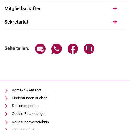
Mitgliedschaften
Sekretariat
Seite über E-Mail teilen
Seite über WhatsApp teilen (exter
Seite über Facebook teile
Adresse der Seite
Seite teilen:
Kontakt & Anfahrt
Einrichtungen suchen
Stellenangebote
Cookie-Einstellungen
Vorlesungsverzeichnis
Uni-Bibliothek