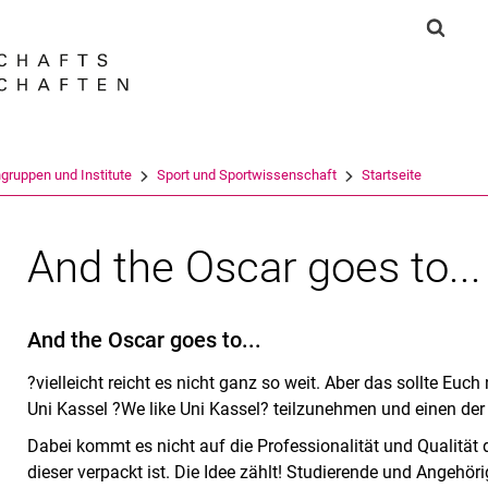
Springe direkt zu: Inhalt
Springe direkt zu: Suche
Springe direkt zu: Hauptnav
Suchf
Suchmas
gruppen und Institute
Sport und Sportwissenschaft
Startseite
And the Oscar goes to...
And the Oscar goes to...
?vielleicht reicht es nicht ganz so weit. Aber das sollte Eu
Uni Kassel ?We like Uni Kassel? teilzunehmen und einen der 
Dabei kommt es nicht auf die Professionalität und Qualität 
dieser verpackt ist. Die Idee zählt! Studierende und Angehöri