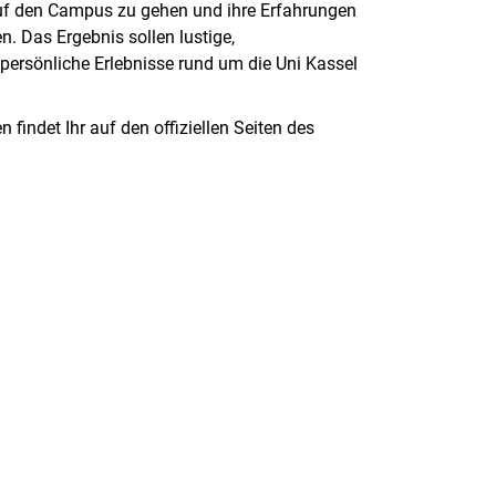
uf den Campus zu gehen und ihre Erfahrungen
n. Das Ergebnis sollen lustige,
persönliche Erlebnisse rund um die Uni Kassel
 findet Ihr auf den offiziellen Seiten des
rner Link, öffnet neues Fenster)
en (externer Link, öffnet neues Fenster)
te kopieren