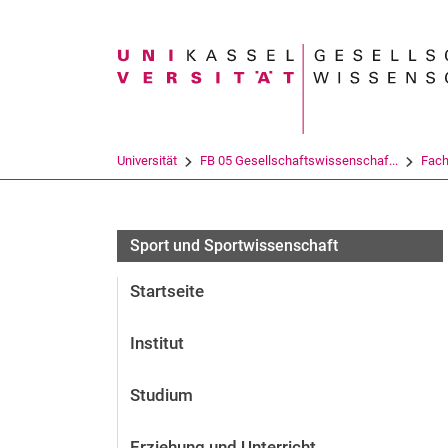
Suchbegriff
Universität
FB 05 Gesellschaftswissenschaf...
Fach
Archiv (deaktiviert)
Sport und Sportwissenschaft
Startseite
Institut
Studium
Erziehung und Unterricht