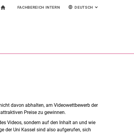
FACHBEREICH INTERN
DEUTSCH
: ALTERNATIVE SEI
igation
zur Startseite
ormular
chine
Für Beschäftigte
English
Suchen (öffnet externen Link in einem neuen Fenst
ch nicht davon abhalten, am Videowettbewerb der
attraktiven Preise zu gewinnen.
des Videos, sondern auf den Inhalt an und wie
ge der Uni Kassel sind also aufgerufen, sich