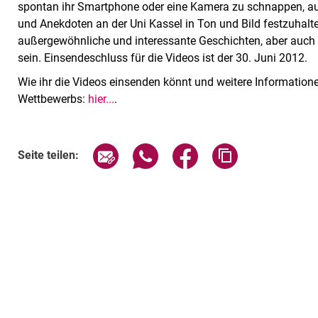
spontan ihr Smartphone oder eine Kamera zu schnappen, a
und Anekdoten an der Uni Kassel in Ton und Bild festzuhalte
außergewöhnliche und interessante Geschichten, aber auch 
sein. Einsendeschluss für die Videos ist der 30. Juni 2012.
Wie ihr die Videos einsenden könnt und weitere Informationen
Wettbewerbs:
hier...
.
Seite über E-Mail teilen
Seite über WhatsApp teilen (exte
Seite über Facebook teil
Adresse der Sei
Seite teilen: