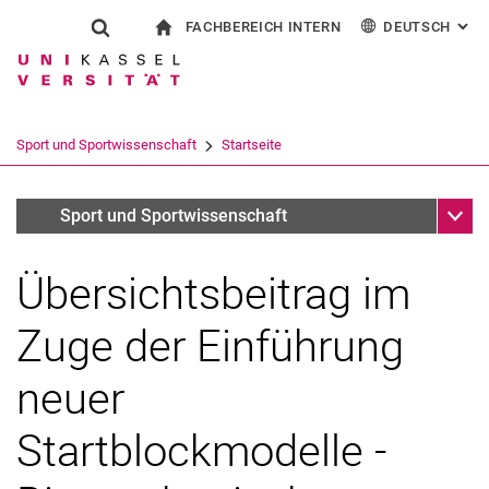
FACHBEREICH INTERN
DEUTSCH
: AL
Springe direkt zu: Inhalt
Springe direkt zu: Suche
Springe direkt zu: Hauptnav
zur Startseite
Suchformular
Suchbegriff
Für Beschäftigte
English
Suchmaschine
Sport und Sportwissenschaft
Startseite
Suchen (öffnet externen Link in einem 
Unter
Archiv (deaktiviert)
Sport und Sportwissenschaft
Übersichtsbeitrag im
Zuge der Einführung
neuer
Startblockmodelle -