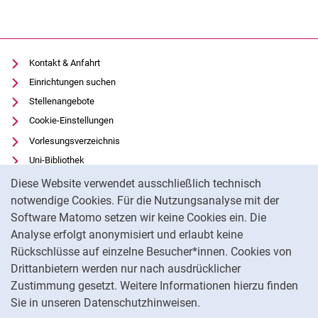
Kontakt & Anfahrt
Einrichtungen suchen
Stellenangebote
Cookie-Einstellungen
Vorlesungsverzeichnis
Uni-Bibliothek
Cookie-Hinweis
Moodle
Diese Website verwendet ausschließlich technisch
Panopto
notwendige Cookies. Für die Nutzungsanalyse mit der
Software Matomo setzen wir keine Cookies ein. Die
Datenschutz
Analyse erfolgt anonymisiert und erlaubt keine
Barrierefreiheit
Rückschlüsse auf einzelne Besucher*innen. Cookies von
Transparenter KI-Einsatz
Drittanbietern werden nur nach ausdrücklicher
Impressum
Zustimmung gesetzt. Weitere Informationen hierzu finden
Sie in unseren Datenschutzhinweisen.
Na