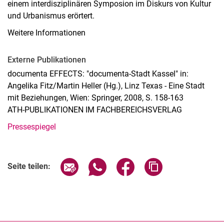
einem interdisziplinären Symposion im Diskurs von Kultur
Raumkonzepte - Ortsbegehungen 3.Räume postmigrantische
Gesellschaft in Kassel
und Urbanismus erörtert.
Mit KI Architektur entwerfen – eine kritische Reflexion
Weitere Informationen
Neues Bauen hörbar machen: Audioguide zur Rothenbergsiedlung
Islam in the Post-Secular City: Digital Negotiations of Visibility in
Externe Publikationen
German Public Spaces
documenta EFFECTS: "documenta-Stadt Kassel" in:
Theorien des Bestands
Angelika Fitz/Martin Heller (Hg.), Linz Texas - Eine Stadt
Archiv
mit Beziehungen, Wien: Springer, 2008, S. 158-163
WS 25/26
ATH-PUBLIKATIONEN IM FACHBEREICHSVERLAG
SS 25
Pressespiegel
WS 24/25
SS 24
WS 2023/24
Seite über E-Mail teilen
Seite über WhatsApp teilen (exter
Seite über Facebook teile
Adresse der Seite
Seite teilen:
SS 2023
WiSe 2022/23