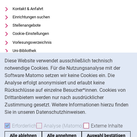
Kontakt & Anfahrt
Einrichtungen suchen
Stellenangebote
Cookie-Einstellungen
Vorlesungsverzeichnis
Uni-Bibliothek
Cookie-Hinweis
Moodle
Diese Website verwendet ausschließlich technisch
Panopto
notwendige Cookies. Für die Nutzungsanalyse mit der
Software Matomo setzen wir keine Cookies ein. Die
Datenschutz
Analyse erfolgt anonymisiert und erlaubt keine
Barrierefreiheit
Rückschlüsse auf einzelne Besucher*innen. Cookies von
Transparenter KI-Einsatz
Drittanbietern werden nur nach ausdrücklicher
Impressum
Zustimmung gesetzt. Weitere Informationen hierzu finden
Sie in unseren Datenschutzhinweisen.
Na
Erforderlich
Erforderliche Cookies akzeptieren
Analyse (Matomo)
Analyse-Cookies akzepti
Externe Inhalte
: Exte
Alle ablehnen
Alle annehmen
Auswahl bestätigen