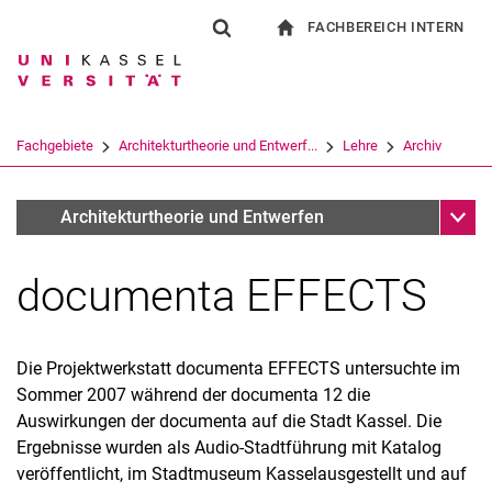
FACHBEREICH INTERN
Springe direkt zu: Inhalt
Springe direkt zu: Suche
Springe direkt zu: Hauptnav
zur Startseite
Suchformular
Suchbegriff
Für Beschäftigte
Suchmaschine
Fachgebiete
Architekturtheorie und Entwerf...
Lehre
Archiv
Suchen (öffnet externen Link in einem 
Unter
Lehrangebot 2006-2008
Architekturtheorie und Entwerfen
documenta EFFECTS
Aktuelles Lehre
Die Projektwerkstatt documenta EFFECTS untersuchte im
Netzwerke der NS-Verfolgung 1933-45 –Topografie und Netzwerk
Sommer 2007 während der documenta 12 die
des NS-Terrors im Straßenraum sichtbar machen.
Auswirkungen der documenta auf die Stadt Kassel. Die
Just can't get enough
Ergebnisse wurden als Audio-Stadtführung mit Katalog
Vortragsreihe des Transdisziplinären Zentrums für
veröffentlicht, im Stadtmuseum Kasselausgestellt und auf
Ausstellungsstudien TRACES