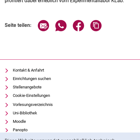
profitiert dabei erheblich vom Experimentallabor KLab.
Seite über E-Mail teilen
Seite über WhatsApp teilen (exter
Seite über Facebook teile
Adresse der Seite
Seite teilen:
Kontakt & Anfahrt
Einrichtungen suchen
Stellenangebote
Cookie-Einstellungen
Vorlesungsverzeichnis
Uni-Bibliothek
Moodle
Panopto
Cookie-Hinweis
Datenschutz