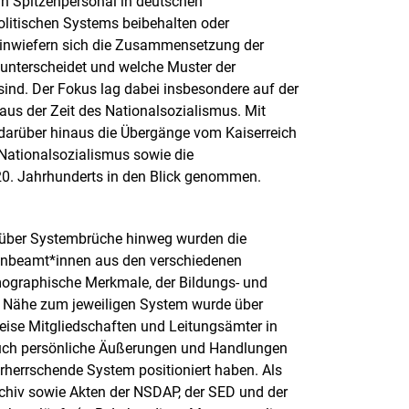
fern Spitzenpersonal in deutschen
olitischen Systems beibehalten oder
inwiefern sich die Zusammensetzung der
n unterscheidet und welche Muster der
ind. Der Fokus lag dabei insbesondere auf der
aus der Zeit des Nationalsozialismus. Mit
arüber hinaus die Übergänge vom Kaiserreich
Nationalsozialismus sowie die
 20. Jahrhunderts in den Blick genommen.
 über Systembrüche hinweg wurden die
zenbeamt*innen aus den verschiedenen
ographische Merkmale, der Bildungs- und
ie Nähe zum jeweiligen System wurde über
weise Mitgliedschaften und Leitungsämter in
auch persönliche Äußerungen und Handlungen
rherrschende System positioniert haben. Als
rchiv sowie Akten der NSDAP, der SED und der