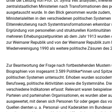
unter der Leitung von Prof. Dr. Sylvia Veit analysiert, inwie
zentralstaatlichen Ministerien nach Transformationen des p
ausgetauscht wurde. In den Blick genommen wurde zudem, 
Ministerialeliten in den verschiedenen politischen Systeme
Elitenrekrutierung nach Systemtransformationen erkennbar s
Ergründung von personellen und strukturellen Kontinuitäten 
mehreren Erhebungszeitpunkten ab dem Jahr 1913 wurden d
zur Weimarer Republik und von der Weimarer Republik zum 
Wiedervereinigung 1990 als weitere politische Zäsuren des
Zur Beantwortung der Frage nach fortbestehenden Mustern
Biographien von insgesamt 3.589 Politiker*innen und Spit
politischen Systemen untersucht. Erhoben wurden soziodem
Berufsweg, politische Aktivitäten sowie die Systemnähe. D
verschiedene Indikatoren erfasst: Relevant waren beispiels
Parteien und parteinahen Organisationen, es wurden aber 
ausgewertet, mit denen sich Personen für oder gegen das vo
Quellen dienten u. a. Personal- und Kaderakten im Bundesa