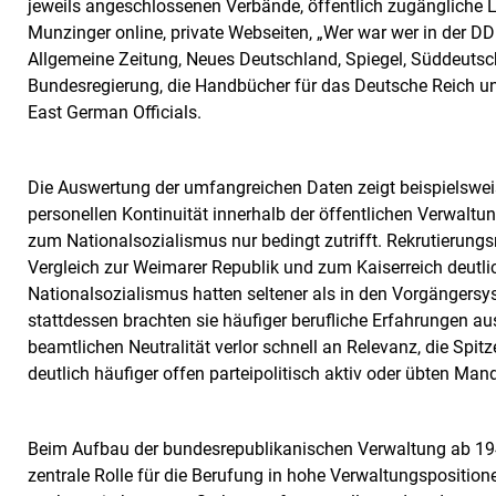
jeweils angeschlossenen Verbände, öffentlich zugängliche 
Munzinger online, private Webseiten, „Wer war wer in der DDR
Allgemeine Zeitung, Neues Deutschland, Spiegel, Süddeutsc
Bundesregierung, die Handbücher für das Deutsche Reich und 
East German Officials.
Die Auswertung der umfangreichen Daten zeigt beispielsweis
personellen Kontinuität innerhalb der öffentlichen Verwalt
zum Nationalsozialismus nur bedingt zutrifft. Rekrutierung
Vergleich zur Weimarer Republik und zum Kaiserreich deutl
Nationalsozialismus hatten seltener als in den Vorgängersy
stattdessen brachten sie häufiger berufliche Erfahrungen aus
beamtlichen Neutralität verlor schnell an Relevanz, die Sp
deutlich häufiger offen parteipolitisch aktiv oder übten M
Beim Aufbau der bundesrepublikanischen Verwaltung ab 194
zentrale Rolle für die Berufung in hohe Verwaltungsposition