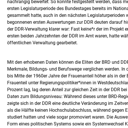
nachrangig bewertet: So konnte festgestellt werden, dass me
ersten Legislaturperiode des Bundestages bereits im Natio
gesammelt hatte, auch in den nächsten Legislaturperioden w
begonnenen ersten Auswertungen zur DDR deuten darauf hin
der DDR-Verwaltung klarer war: Fast keine*r der im Projekt 
ersten beiden Jahrzehnten der DDR im Amt waren, hatte wäh
öffentlichen Verwaltung gearbeitet.
Mit den erhobenen Daten können die Eliten der BRD und DDR
Merkmale, Bildungs- und Berufswege verglichen werden. In de
bis Mitte der 1960er Jahre der Frauenanteil höher als in der
Frauenteil unter Regierungspolitiker*innen in Westdeutschla
Prozent lag, lag deren Anteil zur gleichen Zeit in der DDR be
Daten zum Bildungsniveau: Während dieses unter BRD-Regi
zeigte sich in der DDR eine deutliche Veränderung im Zeitve
als die Hälfte keinen Hochschulabschluss, während gegen E
studiert hatten und viele sogar promoviert waren. Die Ausw
Form eines politischen Systems sowie ein Systemwechsel K