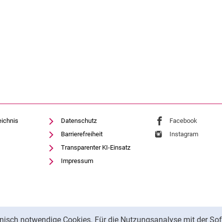
eichnis
Datenschutz
Externer Link: Univ
Facebook
(öffnet 
Barrierefreiheit
Externer Link: Univ
Instagram
(öffnet 
Transparenter KI-Einsatz
Impressum
nisch notwendige Cookies. Für die Nutzungsanalyse mit der Sof