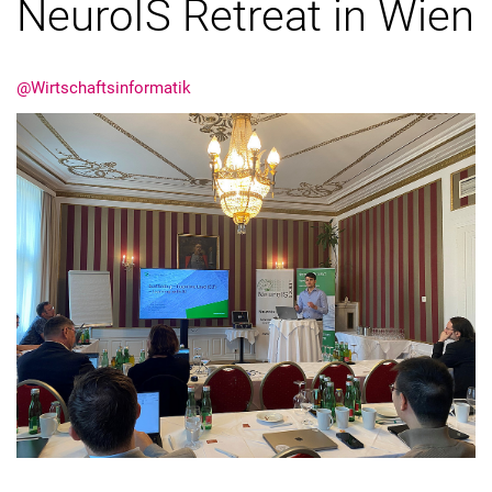
NeuroIS Retreat in Wien
Externe Stellenanzeigen
Kooperationen
@Wirtschaftsinformatik
Jahresberichte