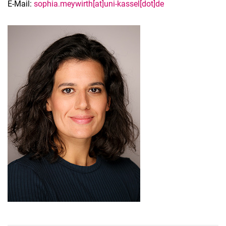
Martin Hänel
E-Mail:
sophia.meywirth[at]uni-kassel[dot]de
Sophia Meywirth
Huda Koulani
Amit Singh Chandel
Sarah Götz
Externe
Studentische Hilfskräfte
Hall of Fame