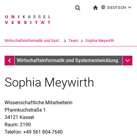
DEUTSCH
: AL
Springe direkt zu: Inhalt
Springe direkt zu: Suche
Springe direkt zu: Hauptnav
zur Startseite
Suchformular
Suchbegriff
English
Suchmaschine
Wirtschaftsinformatik und Syst...
Team
Sophia Meywirth
Suchen (öffnet externen Link in einem 
Team
Unter
Wirtschaftsinformatik und Systementwicklung
Sophia Meywirth
Wissenschaftliche Mitarbeiterin
Pfannkuchstraße 1
Prof. Dr. Matthias Söllner
34121 Kassel
Sekretariat
Raum: 2190
Florian Weber
Telefon: +49 561 804-7640