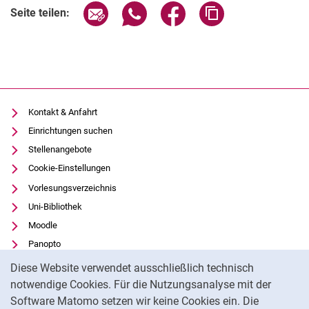
Seite über E-Mail teilen
Seite über WhatsApp teilen (exter
Seite über Facebook teile
Adresse der Seite
Seite teilen:
Kontakt & Anfahrt
Einrichtungen suchen
Stellenangebote
Cookie-Einstellungen
Vorlesungsverzeichnis
Uni-Bibliothek
Moodle
Panopto
Cookie-Hinweis
Datenschutz
Diese Website verwendet ausschließlich technisch
Barrierefreiheit
notwendige Cookies. Für die Nutzungsanalyse mit der
Software Matomo setzen wir keine Cookies ein. Die
Transparenter KI-Einsatz