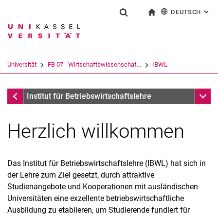
DEUTSCH
: AL
Springe direkt zu: Inhalt
Springe direkt zu: Suche
Springe direkt zu: Hauptnav
zur Startseite
Suchformular
Suchbegriff
English
Suchmaschine
Universität
FB 07 - Wirtschaftswissenschaf...
IBWL
Suchen (öffnet externen Link in einem 
FB 07 - Wirtschaftswissenschaften
Unter
Institut für Betriebswirtschaftslehre
Herzlich willkommen
Das Institut für Betriebswirtschaftslehre (IBWL) hat sich in
der Lehre zum Ziel gesetzt, durch attraktive
Studienangebote und Kooperationen mit ausländischen
Universitäten eine exzellente betriebswirtschaftliche
Ausbildung zu etablieren, um Studierende fundiert für