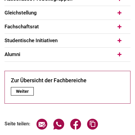
Gleichstellung
Fachschaftsrat
Studentische Initiativen
Alumni
Zur Übersicht der Fachbereiche
Zur Übersicht der Fachbereiche:
Weiter
Seite über E-Mail teilen
Seite über WhatsApp teilen (exter
Seite über Facebook teile
Adresse der Seite
Seite teilen: