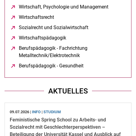
Wirtschaft, Psychologie und Management
(öffnet neue
Wirtschaftsrecht
(öffnet neues Fenster)
Sozialrecht und Sozialwirtschaft
(öffnet neues Fenster)
Wirtschaftspädagogik
(öffnet neues Fenster)
Berufspädagogik - Fach­rich­tung
Metalltechnik/Elektrotechnik
(öffnet neues Fenster)
Be­rufs­päd­ago­gik - Ge­sund­heit
(öffnet neues Fenster)
AKTUELLES
09.07.2026 |
INFO
|
STUDIUM
Feministische Spring School zu Arbeits- und
Sozialrecht mit Geschlechterperspektiven –
Beteiligung der Universität Kassel und Ausblick auf