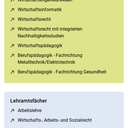
Wirtschaftsinformatik
(öffnet neues Fenster)
Wirtschaftsrecht
(öffnet neues Fenster)
Wirtschaftsrecht mit integrierten
Nachhaltigkeitsstudien
(öffnet neues Fenster)
Wirtschaftspädagogik
(öffnet neues Fenster)
Berufspädagogik - Fach­rich­tung
Metalltechnik/Elektrotechnik
(öffnet neues Fenster)
Berufspädagogik - Fachrichtung Gesundheit
(öffnet ne
Lehramtsfächer
Arbeitslehre
(öffnet neues Fenster)
Wirtschafts-, Arbeits- und Sozialrecht
(öffnet neues Fen