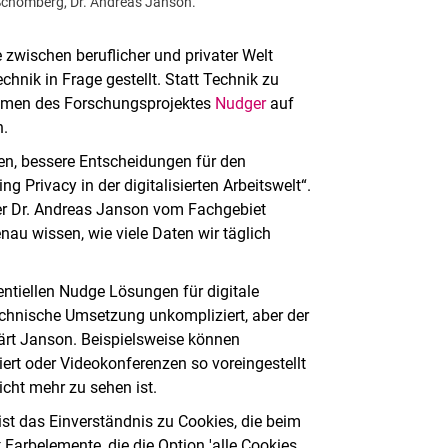
a Schomberg, Dr. Andreas Janson.
zwischen beruflicher und privater Welt
hnik in Frage gestellt. Statt Technik zu
ahmen des Forschungsprojektes
Nudger
auf
n.
en, bessere Entscheidungen für den
i­va­cy in der di­gi­ta­li­sier­ten Ar­beits­welt“.
eiter Dr. Andreas Janson vom Fachgebiet
nau wissen, wie viele Daten wir täglich
ntiellen Nudge Lösungen für digitale
echnische Umsetzung unkompliziert, aber der
lärt Janson. Beispielsweise können
ert oder Videokonferenzen so voreingestellt
cht mehr zu sehen ist.
ist das Einverständnis zu Cookies, die beim
 Farbelemente, die die Option 'alle Cookies