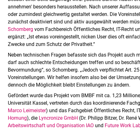
annehmen' besonders herausstellen. Nach unserer Auffassu
oder zumindest gleichwertig gestaltet werden. Die Voreinstel
zunächst deaktiviert sind und aktiv ausgewählt werden müsst
Schomberg
vom Fachbereich Öffentliches Recht, IT-Recht u
ergänzt: „Ist etwas voreingestellt, nicken User dies oft einfa
Zwecke und zum Schutz der Privatheit.“
Neben technischen Fragen befasste sich das Projekt auch m
darf auch schlechte Entscheidungen treffen und so beschäf
Bevormundung“, so Schomberg. „Jedoch verpflichtet Art. 2
Voreinstellungen. Wir helfen insofern also bei der Umsetzun
dennoch die Möglichkeit bleibt Einstellungen zu ändern.
Gefördert wurde das Projekt vom BMBF mit ca. 1,23 Millione
Universität Kassel, vertreten durch das koordinierende Fachg
Marco Leimeister
) und das Fachgebiet Öffentliches Recht, I
Hornung
), die
Lyncronize GmbH
(Dr. Philipp Bitzer, Dr. Ren
Arbeitswirtschaft und Organisation IAO
und
Future Work La