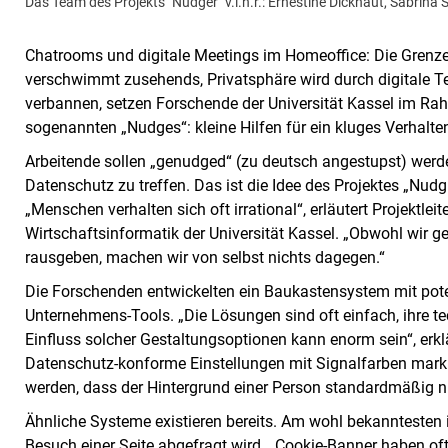
Das Team des Projekts "Nudger" v.l.n.r.: Ernestine Dickhaut, Sabrin
Chatrooms und digitale Meetings im Homeoffice: Die Grenze 
verschwimmt zusehends, Privatsphäre wird durch digitale Tec
verbannen, setzen Forschende der Universität Kassel im R
sogenannten „Nudges“: kleine Hilfen für ein kluges Verhalte
Arbeitende sollen „genudged“ (zu deutsch angestupst) werd
Datenschutz zu treffen. Das ist die Idee des Projektes „Nud­ging Pr
„Menschen verhalten sich oft irrational“, erläutert Projektl
Wirtschaftsinformatik der Universität Kassel. „Obwohl wir ge
rausgeben, machen wir von selbst nichts dagegen.“
Die Forschenden entwickelten ein Baukastensystem mit pote
Unternehmens-Tools. „Die Lösungen sind oft einfach, ihre t
Einfluss solcher Gestaltungsoptionen kann enorm sein“, erk
Datenschutz-konforme Einstellungen mit Signalfarben marki
werden, dass der Hintergrund einer Person standardmäßig ni
Ähnliche Systeme existieren bereits. Am wohl bekanntesten 
Besuch einer Seite abgefragt wird. „Cookie-Banner haben oft