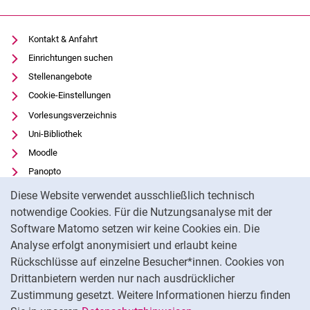
Kontakt & Anfahrt
Einrichtungen suchen
Stellenangebote
Cookie-Einstellungen
Vorlesungsverzeichnis
Uni-Bibliothek
Moodle
Panopto
Cookie-Hinweis
Datenschutz
Diese Website verwendet ausschließlich technisch
Barrierefreiheit
notwendige Cookies. Für die Nutzungsanalyse mit der
Software Matomo setzen wir keine Cookies ein. Die
Transparenter KI-Einsatz
Analyse erfolgt anonymisiert und erlaubt keine
Impressum
Rückschlüsse auf einzelne Besucher*innen. Cookies von
Externer Link: Universität Kassel auf
Facebook
(öffnet neues Fenster)
Drittanbietern werden nur nach ausdrücklicher
Zustimmung gesetzt. Weitere Informationen hierzu finden
Externer Link: Universität Kassel auf
Instagram
(öffnet neues Fenster)