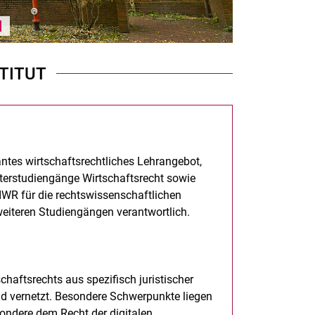
Karussell anhalten / abspielen
STITUT
santes wirtschaftsrechtliches Lehrangebot,
terstudiengänge Wirtschaftsrecht sowie
 IWR für die rechtswissenschaftlichen
weiteren Studiengängen verantwortlich.
chaftsrechts aus spezifisch juristischer
 und vernetzt. Besondere Schwerpunkte liegen
ondere dem Recht der digitalen