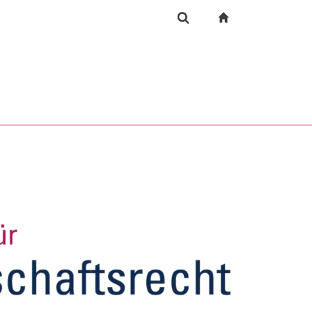
igation
zur Startseite
Suchformular
chine
Suchen (öffnet externen Link in einem neuen Fenst