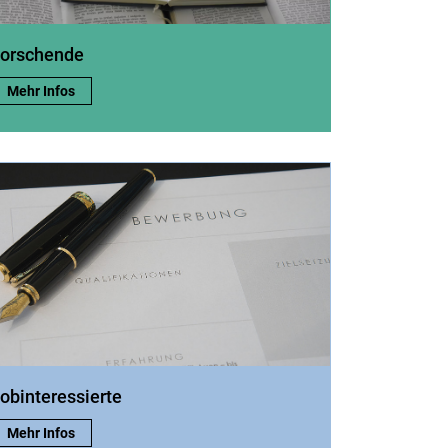
orschende
Forschende:
Mehr Infos
obinteressierte
Jobinteressierte:
Mehr Infos