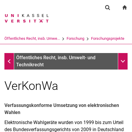
Springe direkt zu: Inhalt
Springe direkt zu: Suche
Springe direkt zu: Hauptnav
zu
Suchformul
Suchbegriff
Suchmaschine
Öffentliches Recht, insb. Umwe...
Forschung
Forschungsprojekte
Suchen (öffnet externen Link in einem 
Provet
Unter
Öffentliches Recht, insb. Umwelt- und
Technikrecht
VerKonWa
Forschungsschwerpunkte
Forschungsprojekte
Verfassungskonforme Umsetzung von elektronischen
Wahlen
Elektronische Wahlgeräte wurden von 1999 bis zum Urteil
des Bundesverfassungsgerichts von 2009 in Deutschland