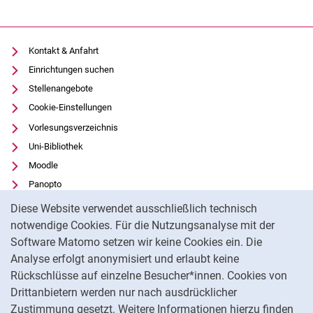
Kontakt & Anfahrt
Einrichtungen suchen
Stellenangebote
Cookie-Einstellungen
Vorlesungsverzeichnis
Uni-Bibliothek
Moodle
Panopto
Cookie-Hinweis
Datenschutz
Diese Website verwendet ausschließlich technisch
Barrierefreiheit
notwendige Cookies. Für die Nutzungsanalyse mit der
Software Matomo setzen wir keine Cookies ein. Die
Transparenter KI-Einsatz
Analyse erfolgt anonymisiert und erlaubt keine
Impressum
Rückschlüsse auf einzelne Besucher*innen. Cookies von
Externer Link: Universität Kassel auf
Facebook
(öffnet neues Fenster)
Drittanbietern werden nur nach ausdrücklicher
Zustimmung gesetzt. Weitere Informationen hierzu finden
Externer Link: Universität Kassel auf
Instagram
(öffnet neues Fenster)