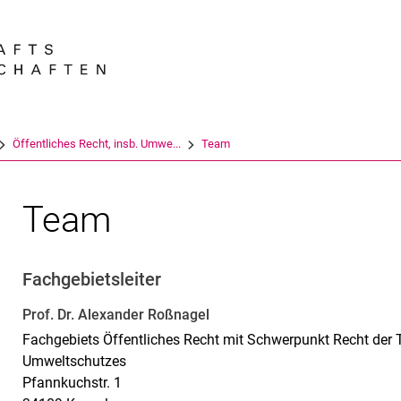
Springe direkt zu: Inhalt
Springe direkt zu: Suche
Springe direkt zu: Hauptnav
Suchmas
Öffentliches Recht, insb. Umwe...
Team
Team
Fachgebietsleiter
Prof. Dr. Alexander Roßnagel
Fachgebiets Öffentliches Recht mit Schwerpunkt Recht der 
Umweltschutzes
Pfannkuchstr. 1