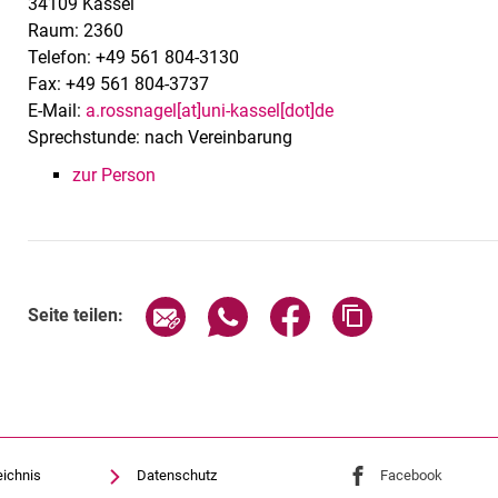
34109 Kassel
Raum: 2360
Telefon: +49 561 804-3130
Fax: +49 561 804-3737
E-Mail:
a.rossnagel[at]uni-kassel[dot]de
Sprechstunde: nach Vereinbarung
zur Person
Seite über E-Mail teilen
Seite über WhatsApp teilen (exte
Seite über Facebook teil
Adresse der Sei
Seite teilen:
eichnis
Datenschutz
Externer Link: Univ
Facebook
(öffnet 