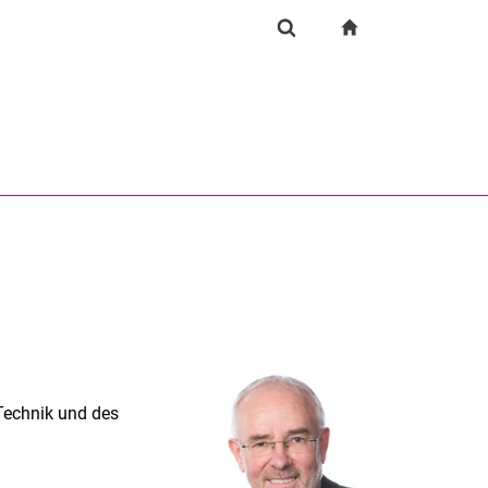
igation
zur Startseite
Suchformular
chine
Suchen (öffnet externen Link in einem neuen Fenst
Technik und des