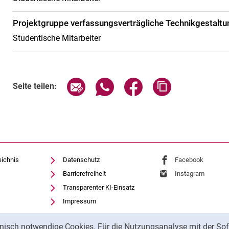
Projektgruppe verfassungsverträgliche Technikgestaltu
Studentische Mitarbeiter
Seite über E-Mail teilen
Seite über WhatsApp teilen (exte
Seite über Facebook teil
Adresse der Sei
Seite teilen:
eichnis
Datenschutz
Externer Link: Univ
Facebook
(öffnet 
Barrierefreiheit
Externer Link: Univ
Instagram
(öffnet 
Transparenter KI-Einsatz
Impressum
nisch notwendige Cookies. Für die Nutzungsanalyse mit der Sof