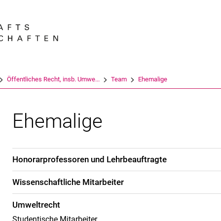
Springe direkt zu: Inhalt
Springe direkt zu: Suche
Springe direkt zu: Hauptnav
Suchmas
Öffentliches Recht, insb. Umwe...
Team
Ehemalige
Ehemalige
Honorarprofessoren und Lehrbeauftragte
Wissenschaftliche Mitarbeiter
Umweltrecht
Studentische Mitarbeiter