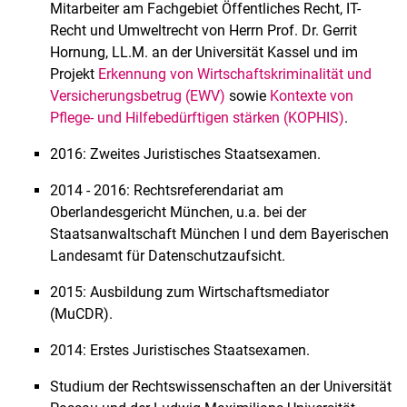
Dr. Lea Rabe, LL.M. (EULISP)
Mitarbeiter am Fachgebiet Öffentliches Recht, IT-
Jana Schneider
Recht und Umweltrecht von Herrn Prof. Dr. Gerrit
Hornung, LL.M. an der Universität Kassel und im
Sabrina Schomberg
Projekt
Erkennung von Wirtschaftskriminalität und
Linda Seyda
Versicherungsbetrug (EWV)
sowie
Kontexte von
Dr. Anja Teigeler
Pflege- und Hilfebedürftigen stärken (KOPHIS)
.
Dr. Bernd Wagner
2016: Zweites Juristisches Staatsexamen.
Katharina Wentland
Myriam-Sophie Wyderka
2014 - 2016: Rechtsreferendariat am
Oberlandesgericht München, u.a. bei der
Staatsanwaltschaft München I und dem Bayerischen
Landesamt für Datenschutzaufsicht.
2015: Ausbildung zum Wirtschaftsmediator
(MuCDR).
2014: Erstes Juristisches Staatsexamen.
Studium der Rechtswissenschaften an der Universität