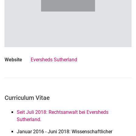
Honorarprofessoren und Lehrbeauftragte
Wissenschaftliche Mit­ar­bei­ter:in­nen
Studentische Mit­ar­bei­ter:in­nen
Ehemalige Mit­ar­bei­ter:in­nen
Fabiola Böning
Anne Borell
Dr. Sebastian Bretthauer
Website
Eversheds Sutherland
Dr. Florian Emanuel, LL.M., LL.M.
Prof. Dr. Lothar Fischer
Dr. Carolin Gilga
Dr. Thilo Goeble
Dr. Constantin Herfurth
Curriculum Vitae
Dr. Kai Hofmann
Marcel Kohpeiß
Seit Juli 2018: Rechtsanwalt bei Eversheds
Sutherland.
Helmut Lurtz
Jan-Philipp Muttach
Januar 2016 - Juni 2018: Wissenschaftlicher