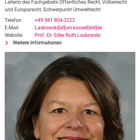
Leiterin des Fachgebiets Öffentliches Recht, Völkerrecht
Studentische Hilfskräfte
und Europarecht, Schwerpunkt Umweltrecht
Telefon
+49 561 804-3222
E-Mail
Laskowski[at]uni-kassel[dot]de
Website
Prof. Dr. Silke Ruth Laskowski
Weitere Informationen
zu Prof. Dr. Silke Ruth Laskowski
Leiterin des Fachgebiets Öffentlic