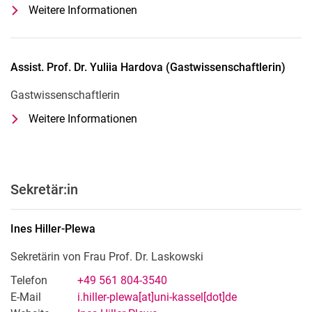
Weitere Informationen
zu Prof. Dr. Gülsün Aygörmez (Lehr
Lehrbeauftragte
Assist. Prof. Dr.
Yuliia
Hardova
(
Gastwissenschaftlerin
)
Gastwissenschaftlerin
Weitere Informationen
zu Assist. Prof. Dr. Yuliia Hardova 
Gastwissenschaftlerin
Sekretär:in
Ines
Hiller-Plewa
Sekretärin von Frau Prof. Dr. Laskowski
Telefon
+49 561 804-3540
E-Mail
i.hiller-plewa[at]uni-kassel[dot]de