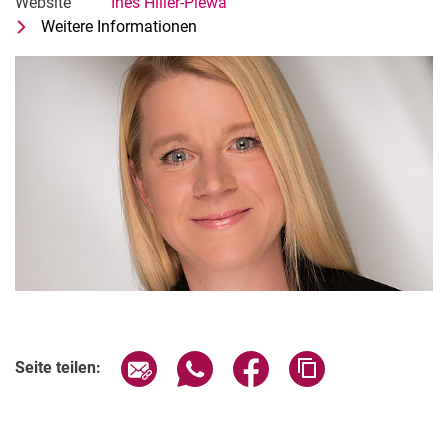
Website
Ines Hiller-Plewa
Weitere Informationen
zu Ines Hiller-Plewa
Sekretärin von Frau Prof. Dr. Lasko
Seite über E-Mail teilen
Seite über WhatsApp teilen (exter
Seite über Facebook teile
Adresse der Seite
Seite teilen: