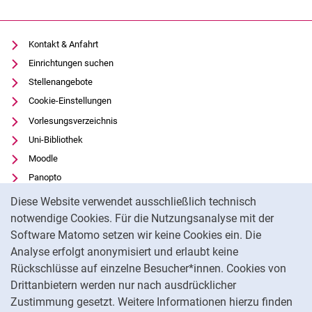
Kontakt & Anfahrt
Einrichtungen suchen
Stellenangebote
Cookie-Einstellungen
Vorlesungsverzeichnis
Uni-Bibliothek
Moodle
Panopto
Cookie-Hinweis
Datenschutz
Diese Website verwendet ausschließlich technisch
Barrierefreiheit
notwendige Cookies. Für die Nutzungsanalyse mit der
Software Matomo setzen wir keine Cookies ein. Die
Transparenter KI-Einsatz
Analyse erfolgt anonymisiert und erlaubt keine
Impressum
Rückschlüsse auf einzelne Besucher*innen. Cookies von
Externer Link: Universität Kassel auf
Facebook
(öffnet neues Fenster)
Drittanbietern werden nur nach ausdrücklicher
Zustimmung gesetzt. Weitere Informationen hierzu finden
Externer Link: Universität Kassel auf
Instagram
(öffnet neues Fenster)