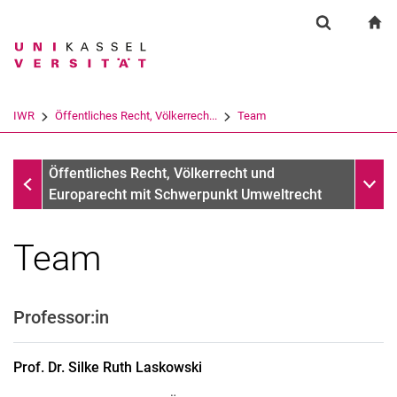
Springe direkt zu: Inhalt
Springe direkt zu: Suche
Springe direkt zu: Hauptnav
zu
Suchformul
Suchbegriff
Suchmaschine
IWR
Öffentliches Recht, Völkerrech...
Team
Suchen (öffnet externen Link in einem 
Öffentliches Recht, Völkerrecht und Europarecht mit Schw
Unter
Öffentliches Recht, Völkerrecht und
Europarecht mit Schwerpunkt Umweltrecht
Team
Professor:in
Prof. Dr. Silke Ruth Laskowski
Prof. Dr.
Silke Ruth
Laskowski
Ines Hiller-Plewa
Luise Althoff, Ass. jur.