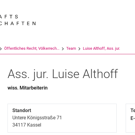
Springe direkt zu: Inhalt
Springe direkt zu: Suche
Springe direkt zu: Hauptnav
Suchmas
Öffentliches Recht, Völkerrech...
Team
Luise Althoff, Ass. jur.
Ass. jur.
Luise
Althoff
wiss. Mitarbeiterin
Standort
T
Untere Königsstraße 71
E
34117
Kassel