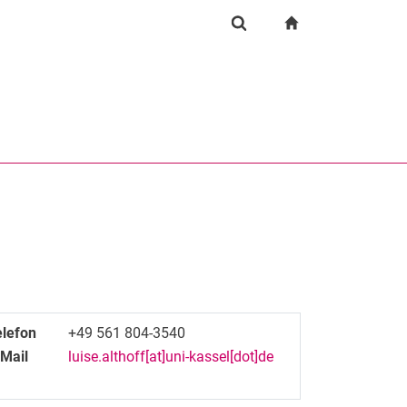
igation
zur Startseite
Suchformular
chine
Suchen (öffnet externen Link in einem neuen Fenst
elefon
+49 561 804-3540
-Mail
luise.althoff[at]uni-kassel[dot]de