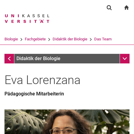
Springe direkt zu: Inhalt
Springe direkt zu: Suche
Springe direkt zu: Hauptnav
zu
Suchformul
Suchbegriff
Suchmaschine
Biologie
Fachgebiete
Didaktik der Biologie
Das Team
Suchen (öffnet externen Link in einem 
Das Team
Unter
Didaktik der Biologie
Eva
Lorenzana
Pädagogische Mitarbeiterin