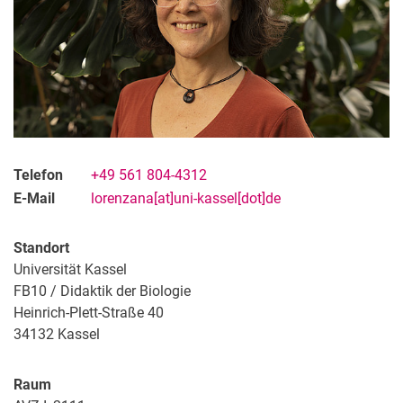
Telefon
+49 561 804-4312
E-Mail
lorenzana[at]uni-kassel[dot]de
Standort
Universität Kassel
FB10 / Didaktik der Biologie
Heinrich-Plett-Straße 40
34132
Kassel
Raum