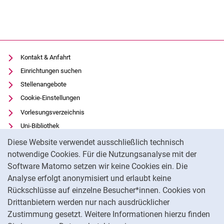
Kontakt & Anfahrt
Einrichtungen suchen
Stellenangebote
Cookie-Einstellungen
Vorlesungsverzeichnis
Uni-Bibliothek
Cookie-Hinweis
Moodle
Diese Website verwendet ausschließlich technisch
Panopto
notwendige Cookies. Für die Nutzungsanalyse mit der
Software Matomo setzen wir keine Cookies ein. Die
Datenschutz
Analyse erfolgt anonymisiert und erlaubt keine
Barrierefreiheit
Rückschlüsse auf einzelne Besucher*innen. Cookies von
Transparenter KI-Einsatz
Drittanbietern werden nur nach ausdrücklicher
Impressum
Zustimmung gesetzt. Weitere Informationen hierzu finden