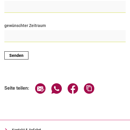
gewünschter Zeitraum
Seite über E-Mail teilen
Seite über WhatsApp teilen (exter
Seite über Facebook teile
Adresse der Seite
Seite teilen:
Kontakt & Anfahrt