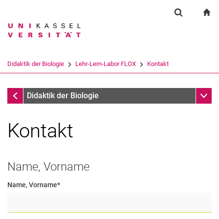
Springe direkt zu: Inhalt
Springe direkt zu: Suche
Springe direkt zu: Hauptnav
zu
Suchformul
Suchbegriff
Suchmaschine
Didaktik der Biologie
Lehr-Lern-Labor FLOX
Kontakt
Suchen (öffnet externen Link in einem 
Lehr-Lern-Labor FLOX
Unter
Didaktik der Biologie
Kontakt
Name, Vorname
Name, Vorname
*