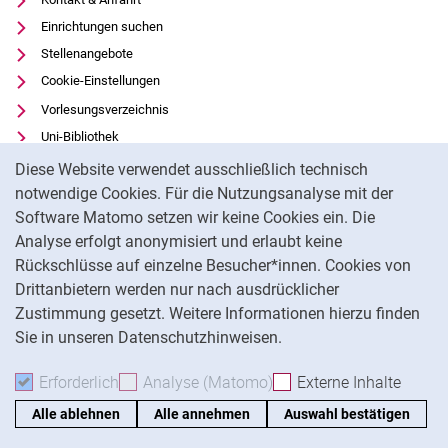
Einrichtungen suchen
Stellenangebote
Cookie-Einstellungen
Vorlesungsverzeichnis
Uni-Bibliothek
Cookie-Hinweis
Moodle
Diese Website verwendet ausschließlich technisch
Panopto
notwendige Cookies. Für die Nutzungsanalyse mit der
Software Matomo setzen wir keine Cookies ein. Die
Datenschutz
Analyse erfolgt anonymisiert und erlaubt keine
Barrierefreiheit
Rückschlüsse auf einzelne Besucher*innen. Cookies von
Transparenter KI-Einsatz
Drittanbietern werden nur nach ausdrücklicher
Impressum
Zustimmung gesetzt. Weitere Informationen hierzu finden
Sie in unseren Datenschutzhinweisen.
Na
Erforderlich
Erforderliche Cookies akzeptieren
Analyse (Matomo)
Analyse-Cookies akzepti
Externe Inhalte
: Exte
Alle ablehnen
Alle annehmen
Auswahl bestätigen