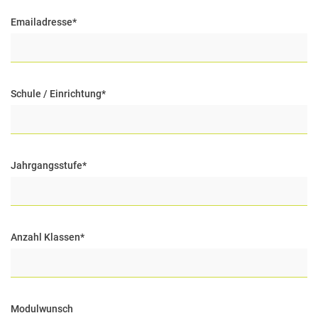
Emailadresse
*
Schule / Einrichtung
*
Kontakt
Team
Pädagigische Leitlinien
Jahrgangsstufe
*
Module
Forschung
Anzahl Klassen
*
Modulwunsch