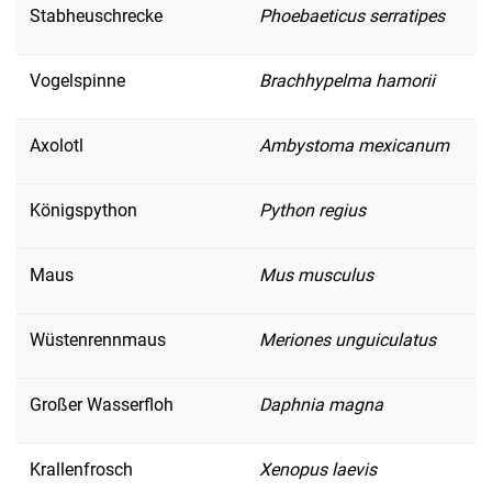
Stabheuschrecke
Phoebaeticus serratipes
Vogelspinne
Brachhypelma hamorii
Axolotl
Ambystoma mexicanum
Königspython
Python regius
Maus
Mus musculus
Wüstenrennmaus
Meriones unguiculatus
Großer Wasserfloh
Daphnia magna
Krallenfrosch
Xenopus laevis