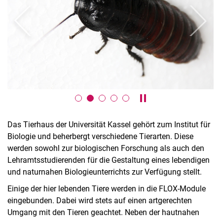
zurück
weiter
Kontakt
Team
Karussell anhalten / a
Pädagigische Leitlinien
Das Tierhaus der Universität Kassel gehört zum Institut für
Module
Biologie und beherbergt verschiedene Tierarten. Diese
Forschung
werden sowohl zur biologischen Forschung als auch den
Lehramtsstudierenden für die Gestaltung eines lebendigen
und naturnahen Biologieunterrichts zur Verfügung stellt.
Einige der hier lebenden Tiere werden in die FLOX-Module
eingebunden. Dabei wird stets auf einen artgerechten
Umgang mit den Tieren geachtet. Neben der hautnahen