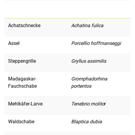
Achatschnecke
Achatina fulica
Assel
Porcellio hoffmanseggi
Steppengrille
Gryllus assimilis
Madagaskar-
Gromphadorhina
Fauchschabe
portentos
Mehlkäfer-Larve
Tenebrio molito
r
Waldschabe
Blaptica dubia