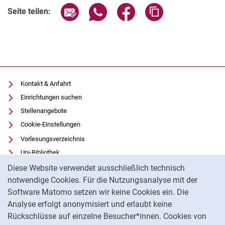
Seite über E-Mail teilen
Seite über WhatsApp teilen (exter
Seite über Facebook teile
Adresse der Seite
Seite teilen:
Kontakt & Anfahrt
Einrichtungen suchen
Stellenangebote
Cookie-Einstellungen
Vorlesungsverzeichnis
Uni-Bibliothek
Cookie-Hinweis
Moodle
Diese Website verwendet ausschließlich technisch
notwendige Cookies. Für die Nutzungsanalyse mit der
Panopto
Software Matomo setzen wir keine Cookies ein. Die
Datenschutz
Analyse erfolgt anonymisiert und erlaubt keine
Barrierefreiheit
Rückschlüsse auf einzelne Besucher*innen. Cookies von
Transparenter KI-Einsatz