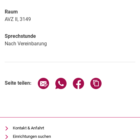
Raum
AVZ II, 3149
Sprechstunde
Nach Vereinbarung
Seite über E-Mail teilen
Seite über WhatsApp teilen (exter
Seite über Facebook teile
Adresse der Seite
Seite teilen:
Kontakt & Anfahrt
Einrichtungen suchen