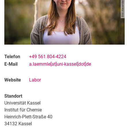
Janne-M. Bothor
Paula Deuermeier
Dr. Ines Goldhausen
Dr. Marina May
Tim Göbel
Alexander Weber
Telefon
+49 561 804-4224
E-Mail
a.laemmle[at]uni-kassel[dot]de
Website
Labor
Standort
Universität Kassel
Institut für Chemie
Heinrich-Plett-Straße 40
34132
Kassel