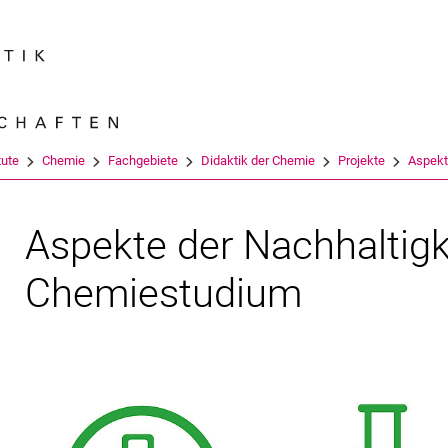
Springe direkt zu: Inhalt
Springe direkt zu: Suche
Springe direkt zu: Hauptnav
Suchmas
tute
Chemie
Fachgebiete
Didaktik der Chemie
Projekte
Aspekte
Aspekte der Nachhaltigk
Chemiestudium