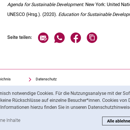
Agenda for Sustainable Development.
New York: United Nati
UNESCO (Hrsg.). (2020).
Education for Sustainable Develo
Seite über E-Mail teilen
Seite über WhatsApp teilen (exte
Seite über Facebook teil
Adresse der Sei
Seite teilen:
eichnis
Datenschutz
Barrierefreiheit
nisch notwendige Cookies. Für die Nutzungsanalyse mit der Sof
Transparenter KI-Einsatz
t keine Rückschlüsse auf einzelne Besucher*innen. Cookies von 
Impressum
Informationen hierzu finden Sie in unseren Datenschutzhinweis
ren
-Cookies akzeptieren
rne Inhalte
: Externe Inhalte / Cookies akzeptieren
Alle ablehn