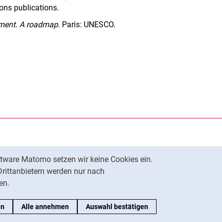
ons publications.
pment. A roadmap.
Paris: UNESCO.
rner Link, öffnet neues Fenster)
en (externer Link, öffnet neues Fenster)
te kopieren
tware Matomo setzen wir keine Cookies ein.
Nach oben
Drittanbietern werden nur nach
en.
en
Alle annehmen
Auswahl bestätigen