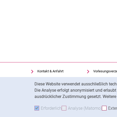
Kontakt & Anfahrt
Vorlesungsverz
Einrichtungen suchen
Uni-Bibliothek
Cookie-Hinweis
Diese Website verwendet ausschließlich tech
Stellenangebote
Moodle
Die Analyse erfolgt anonymisiert und erlaub
Cookie-Einstellungen
Panopto
ausdrücklicher Zustimmung gesetzt. Weitere 
Erforderlich
Erforderliche Cookies akzeptie
Analyse (Matomo)
Analyse
Exte