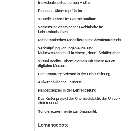
Individualisiertes Lernen – i.Do
Podcast - Chemiegeflüster
Virtuelle Labore im Chemiestudium
Vernetzung chemischer Fachinhalte im
Lehramtsstudium
Mathematisches Modellieren im Chemieunterricht
Verknüpfung von Ingenieurs- und
Naturwissenschaft in einem „Nano“-Schülerlabor
Virtual Reality - Chemielernen mit einem neuen
digitalen Medium
Contemporary Science in der Lehrerbildung
Außerschulische Lernorte
Nanosciences in der Lehrerbildung
Das Kis­ten­pro­jekt der Che­mie­di­dak­tik der Uni­ver­
si­tät Kas­sel
Schülerexperimente zur Diagnostik
Lernangebote