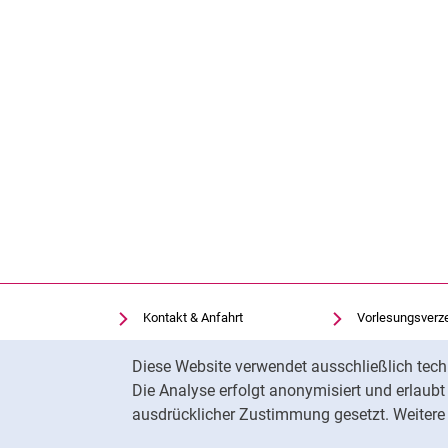
Kontakt & Anfahrt
Vorlesungsverz
Einrichtungen suchen
Uni-Bibliothek
Cookie-Hinweis
Diese Website verwendet ausschließlich tech
Stellenangebote
Moodle
Die Analyse erfolgt anonymisiert und erlaub
Cookie-Einstellungen
Panopto
ausdrücklicher Zustimmung gesetzt. Weitere 