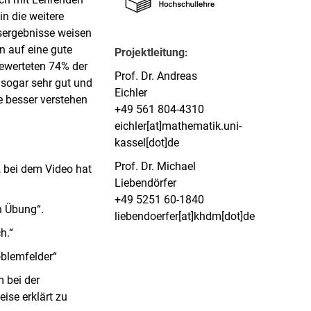
in die weitere
nsergebnisse weisen
n auf eine gute
Projektleitung:
bewerteten 74% der
Prof. Dr. Andreas
 sogar sehr gut und
Eichler
te besser verstehen
+49 561 804-4310
eichler[at]mathematik.uni-
kassel[dot]de
Prof. Dr. Michael
, bei dem Video hat
Liebendörfer
+49 5251 60-1840
en Übung“.
liebendoerfer[at]khdm[dot]de
h.“
oblemfelder“
m bei der
ise erklärt zu