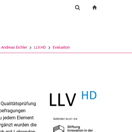
igation
zur Startseite
Suchformular
chine
Suchen (öffnet externen Link in einem neuen Fenst
. Andreas Eichler
LLV.HD
Evaluation
r Qualitätsprüfung
ebefragungen
zu jedem Element
Ergänzt wurden die
ch mit Lehrenden