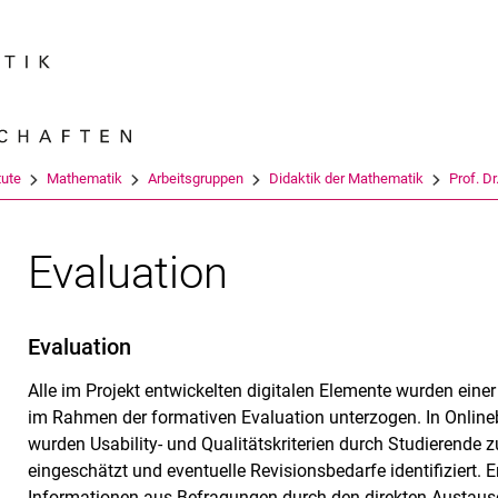
Springe direkt zu: Inhalt
Springe direkt zu: Suche
Springe direkt zu: Hauptnav
Suchmas
tute
Mathematik
Arbeitsgruppen
Didaktik der Mathematik
Prof. Dr
Evaluation
Evaluation
Alle im Projekt entwickelten digitalen Elemente wurden eine
im Rahmen der formativen Evaluation unterzogen. In Onlin
wurden Usability- und Qualitätskriterien durch Studierende 
eingeschätzt und eventuelle Revisionsbedarfe identifiziert. 
Informationen aus Befragungen durch den direkten Austaus