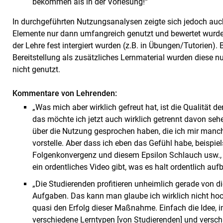
bekommen als in der Vorlesung!“
In durchgeführten Nutzungsanalysen zeigte sich jedoch auch
Elemente nur dann umfangreich genutzt und bewertet wurde
der Lehre fest intergiert wurden (z.B. in Übungen/Tutorien). B
Bereitstellung als zusätzliches Lernmaterial wurden diese nu
nicht genutzt.
Kommentare von Lehrenden:
„Was mich aber wirklich gefreut hat, ist die Qualität d
das möchte ich jetzt auch wirklich getrennt davon sehe
über die Nutzung gesprochen haben, die ich mir manc
vorstelle. Aber dass ich eben das Gefühl habe, beispie
Folgenkonvergenz und diesem Epsilon Schlauch usw., d
ein ordentliches Video gibt, was es halt ordentlich aufbe
„Die Studierenden profitieren unheimlich gerade von 
Aufgaben. Das kann man glaube ich wirklich nicht ho
quasi den Erfolg dieser Maßnahme. Einfach die Idee, 
verschiedene Lerntypen [von Studierenden] und versc