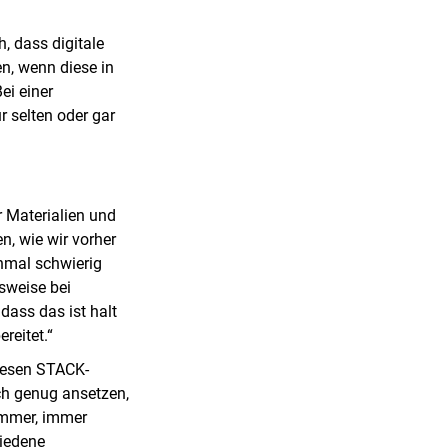
, dass digitale
n, wenn diese in
ei einer
r selten oder gar
er Materialien und
n, wie wir vorher
hmal schwierig
lsweise bei
ass das ist halt
reitet.“
diesen STACK-
ch genug ansetzen,
immer, immer
hiedene