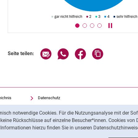
Karussell an
Seite über E-Mail teilen
Seite über WhatsApp teilen (exte
Seite über Facebook teil
Adresse der Sei
Seite teilen:
eichnis
Datenschutz
Barrierefreiheit
nisch notwendige Cookies. Für die Nutzungsanalyse mit der Sof
Transparenter KI-Einsatz
t keine Rückschlüsse auf einzelne Besucher*innen. Cookies von 
Impressum
Informationen hierzu finden Sie in unseren Datenschutzhinweis