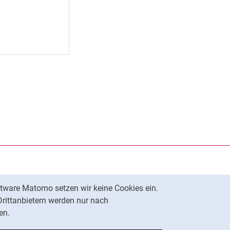
halten / abspielen
rner Link, öffnet neues Fenster)
en (externer Link, öffnet neues Fenster)
te kopieren
tware Matomo setzen wir keine Cookies ein.
Nach oben
Drittanbietern werden nur nach
en.