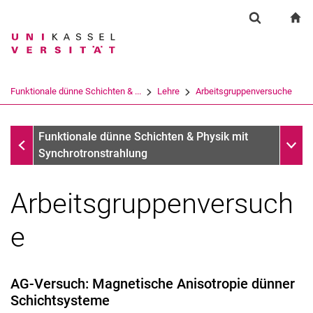
Springe direkt zu: Inhalt
Springe direkt zu: Suche
Springe direkt zu: Hauptnav
zu
Suchformul
Suchbegriff
Suchmaschine
Funktionale dünne Schichten & ...
Lehre
Arbeitsgruppenversuche
Suchen (öffnet externen Link in einem 
Lehre
Unter
Funktionale dünne Schichten & Physik mit
Synchrotronstrahlung
Arbeitsgruppenversuch
e
AG-Versuch: Magnetische Anisotropie dünner
Schichtsysteme