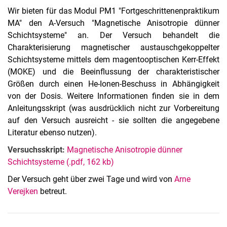
Wir bieten für das Modul PM1 "Fortgeschrittenenpraktikum
MA" den A-Versuch "Magnetische Anisotropie dünner
Schichtsysteme" an. Der Versuch behandelt die
Charakterisierung magnetischer austauschgekoppelter
Arbeitsgruppenversuche
Schichtsysteme mittels dem magentooptischen Kerr-Effekt
Seminar der Arbeitsgruppe
(MOKE) und die Beeinflussung der charakteristischer
Experimentalphysik IV
Größen durch einen He-Ionen-Beschuss in Abhängigkeit
Dünnschichtphysik
von der Dosis. Weitere Informationen finden sie in dem
Fortgeschrittene Methoden der Nanostrukturanalyse
Anleitungsskript (was ausdrücklich nicht zur Vorbereitung
auf den Versuch ausreicht - sie sollten die angegebene
Physik für Elektrotechnik
Literatur ebenso nutzen).
Physik mit Synchrotronstrahlung
Versuchsskript:
Magnetische Anisotropie dünner
Schichtsysteme (.pdf, 162 kb)
Der Versuch geht über zwei Tage und wird von
Arne
Verejken
betreut.