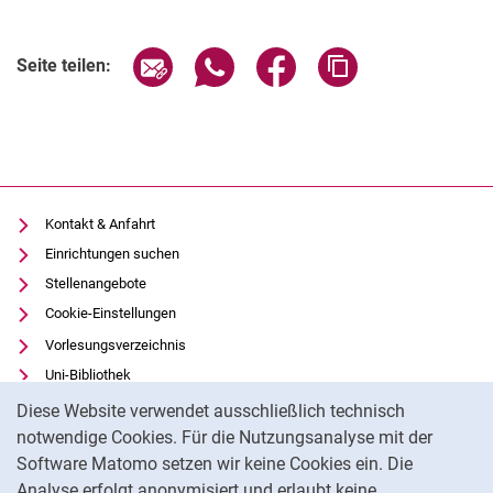
Seite über E-Mail teilen
Seite über WhatsApp teilen (exter
Seite über Facebook teile
Adresse der Seite
Seite teilen:
Kontakt & Anfahrt
Einrichtungen suchen
Stellenangebote
Cookie-Einstellungen
Vorlesungsverzeichnis
Uni-Bibliothek
Cookie-Hinweis
Moodle
Diese Website verwendet ausschließlich technisch
Panopto
notwendige Cookies. Für die Nutzungsanalyse mit der
Software Matomo setzen wir keine Cookies ein. Die
Datenschutz
Analyse erfolgt anonymisiert und erlaubt keine