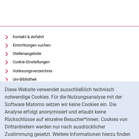
Kontakt & Anfahrt
Einrichtungen suchen
Stellenangebote
Cookie-Einstellungen
Vorlesungsverzeichnis
Uni-Bibliothek
Cookie-Hinweis
Moodle
Diese Website verwendet ausschließlich technisch
Panopto
notwendige Cookies. Für die Nutzungsanalyse mit der
Software Matomo setzen wir keine Cookies ein. Die
Datenschutz
Analyse erfolgt anonymisiert und erlaubt keine
Barrierefreiheit
Rückschlüsse auf einzelne Besucher*innen. Cookies von
Transparenter KI-Einsatz
Drittanbietern werden nur nach ausdrücklicher
Impressum
Zustimmung gesetzt. Weitere Informationen hierzu finden