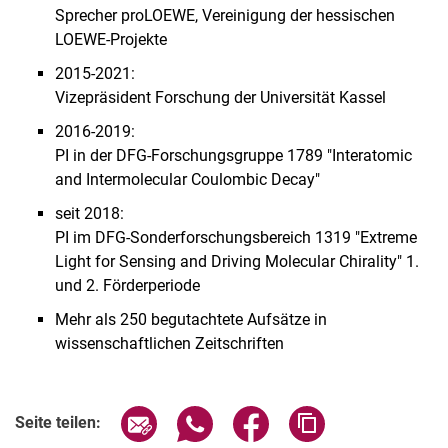
Sprecher proLOEWE, Vereinigung der hessischen
LOEWE-Projekte
2015-2021:
Vizepräsident Forschung der Universität Kassel
2016-2019:
PI in der DFG-Forschungsgruppe 1789 "Interatomic
and Intermolecular Coulombic Decay"
seit 2018:
PI im DFG-Sonderforschungsbereich 1319 "Extreme
Light for Sensing and Driving Molecular Chirality" 1.
und 2. Förderperiode
Mehr als 250 begutachtete Aufsätze in
wissenschaftlichen Zeitschriften
Seite über E-Mail teilen
Seite über WhatsApp teilen (exter
Seite über Facebook teile
Adresse der Seite
Seite teilen: