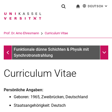
DEUTSCH
: AL
Springe direkt zu: Inhalt
Springe direkt zu: Suche
Springe direkt zu: Hauptnav
zur Startseite
Suchformular
Suchbegriff
English
Suchmaschine
Prof. Dr. Arno Ehresmann
Curriculum Vitae
Suchen (öffnet externen Link in einem 
Prof. Dr. Arno Ehresmann
Unter
Funktionale dünne Schichten & Physik mit
Synchrotronstrahlung
Curriculum Vitae
Curriculum Vitae
Persönliche Angaben:
Mitgliedschaften
Geboren: 1965, Zweibrücken, Deutschland
Forschungsschwerpunkte
Staatsangehörigkeit: Deutsch