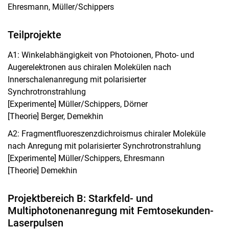
LOEWE ELCH
Ehresmann, Müller/Schippers
Kontakt
ELCH-Intern
Teilprojekte
LOEWE SMolBits
A1: Winkelabhängigkeit von Photoionen, Photo- und
Augerelektronen aus chiralen Molekülen nach
Innerschalenanregung mit polarisierter
Synchrotronstrahlung
[Experimente] Müller/Schippers, Dörner
[Theorie] Berger, Demekhin
A2: Fragmentfluoreszenzdichroismus chiraler Moleküle
nach Anregung mit polarisierter Synchrotronstrahlung
[Experimente] Müller/Schippers, Ehresmann
[Theorie] Demekhin
Projektbereich B: Starkfeld- und
Multiphotonenanregung mit Femtosekunden-
Laserpulsen