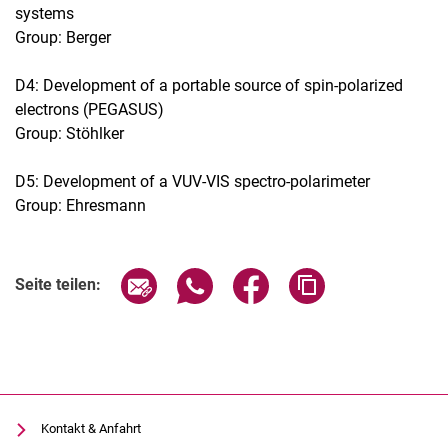
systems
Group: Berger
D4: Development of a portable source of spin-polarized
electrons (PEGASUS)
Group: Stöhlker
D5: Development of a VUV-VIS spectro-polarimeter
Group: Ehresmann
Seite über E-Mail teilen
Seite über WhatsApp teilen (exter
Seite über Facebook teile
Adresse der Seite
Seite teilen:
Kontakt & Anfahrt