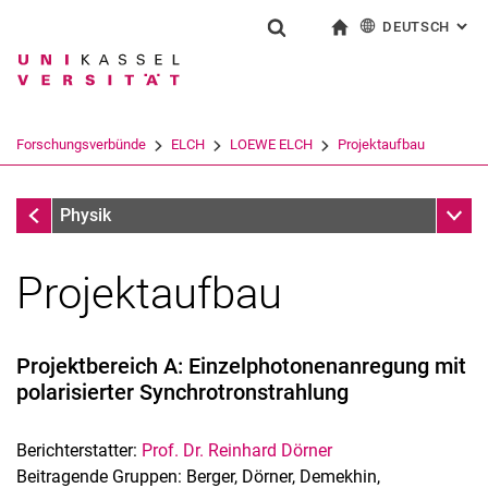
DEUTSCH
: AL
Springe direkt zu: Inhalt
Springe direkt zu: Suche
Springe direkt zu: Hauptnav
zur Startseite
Suchformular
Suchbegriff
English
Suchmaschine
Forschungsverbünde
ELCH
LOEWE ELCH
Projektaufbau
Suchen (öffnet externen Link in einem 
LOEWE ELCH
Unter
Physik
Projektaufbau
Projektbereich A: Einzelphotonenanregung mit
polarisierter Synchrotronstrahlung
ELCH
Aktuelles
Berichterstatter:
Prof. Dr. Reinhard Dörner
SFB 1319 ELCH
Beitragende Gruppen: Berger, Dörner, Demekhin,