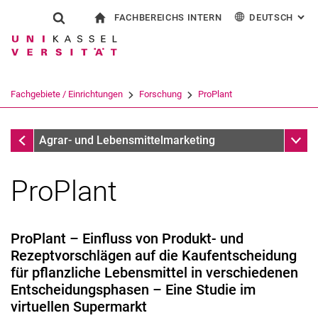
FACHBEREICHS INTERN
DEUTSCH
: AL
Springe direkt zu: Inhalt
Springe direkt zu: Suche
Springe direkt zu: Hauptnav
zur Startseite
Suchformular
Suchbegriff
Für Beschäftigte
English
Suchmaschine
Fachgebiete / Einrichtungen
Forschung
ProPlant
Suchen (öffnet externen Link in einem 
Forschung
Unter
Agrar- und Lebensmittelmarketing
ProPlant
ProPlant – Einfluss von Produkt- und
Rezeptvorschlägen auf die Kaufentscheidung
ProPlant
für pflanzliche Lebensmittel in verschiedenen
NaNaLe
Entscheidungsphasen – Eine Studie im
RegioInHessen
virtuellen Supermarkt