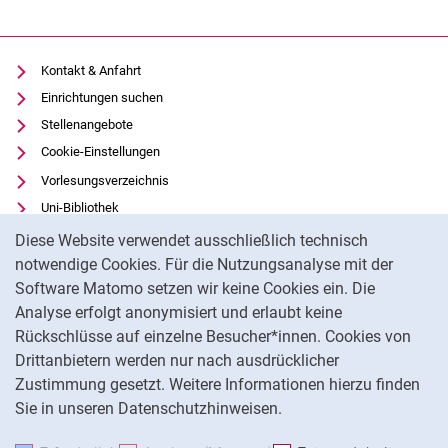
Kontakt & Anfahrt
Einrichtungen suchen
Stellenangebote
Cookie-Einstellungen
Vorlesungsverzeichnis
Uni-Bibliothek
Cookie-Hinweis
Moodle
Diese Website verwendet ausschließlich technisch
Panopto
notwendige Cookies. Für die Nutzungsanalyse mit der
Software Matomo setzen wir keine Cookies ein. Die
Datenschutz
Analyse erfolgt anonymisiert und erlaubt keine
Barrierefreiheit
Rückschlüsse auf einzelne Besucher*innen. Cookies von
Transparenter KI-Einsatz
Drittanbietern werden nur nach ausdrücklicher
Impressum
Zustimmung gesetzt. Weitere Informationen hierzu finden
Sie in unseren Datenschutzhinweisen.
Na