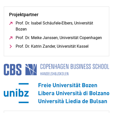
InnOFoodLabs
Short Food Supply Chains (Kurze Wertschöpfungsketten)
Projektpartner
Bio-Klima-Gemüse
VORWERTS
Prof. Dr. Isabel Schäufele-Elbers, Universität
Bozen
(öffnet neues Fenster)
Prof. Dr. Meike Janssen, Universität Copenhagen
(öffne
Prof. Dr. Katrin Zander, Universität Kassel