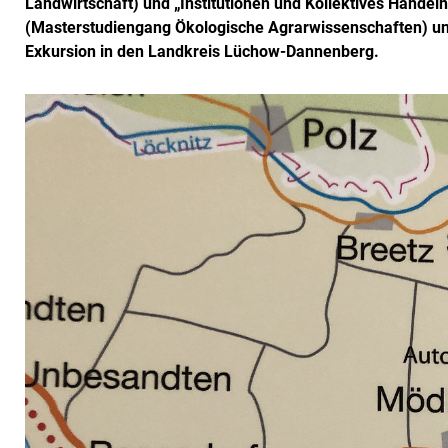
Landwirtschaft) und „Institutionen und Kollektives Hande
(Masterstudiengang Ökologische Agrarwissenschaften) u
Exkursion in den Landkreis Lüchow-Dannenberg.