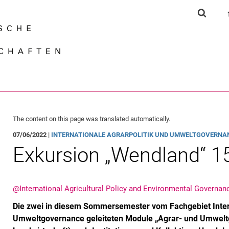
Jump directly to: content
Jump directly to: search
Jump directly to: main navi
Show s
Search e
The content on this page was translated automatically.
07/06/2022 |
INTERNATIONALE AGRARPOLITIK UND UMWELTGOVERNA
Exkursion „Wendland“ 1
@International Agricultural Policy and Environmental Governan
Die zwei in diesem Sommersemester vom Fachgebiet Intern
Umweltgovernance geleiteten Module „Agrar- und Umwelt