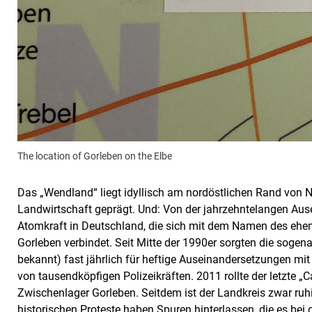
The location of Gorleben on the Elbe
Das „Wendland“ liegt idyllisch am nordöstlichen Rand von N
Landwirtschaft geprägt. Und: Von der jahrzehntelangen Aus
Atomkraft in Deutschland, die sich mit dem Namen des ehem
Gorleben verbindet. Seit Mitte der 1990er sorgten die sogen
bekannt) fast jährlich für heftige Auseinandersetzungen mi
von tausendköpfigen Polizeikräften. 2011 rollte der letzte 
Zwischenlager Gorleben. Seitdem ist der Landkreis zwar ruhi
historischen Proteste haben Spuren hinterlassen, die es bei