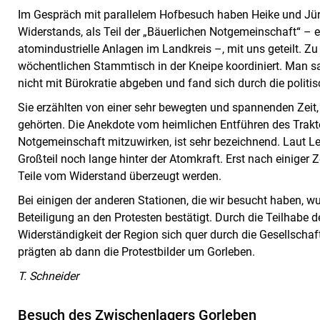
Im Gespräch mit parallelem Hofbesuch haben Heike und Jü
Widerstands, als Teil der „Bäuerlichen Notgemeinschaft“ 
atomindustrielle Anlagen im Landkreis –, mit uns geteilt. Z
wöchentlichen Stammtisch in der Kneipe koordiniert. Man sah
nicht mit Bürokratie abgeben und fand sich durch die politisc
Sie erzählten von einer sehr bewegten und spannenden Zeit,
gehörten. Die Anekdote vom heimlichen Entführen des Trakto
Notgemeinschaft mitzuwirken, ist sehr bezeichnend. Laut L
Großteil noch lange hinter der Atomkraft. Erst nach einiger
Teile vom Widerstand überzeugt werden.
Bei einigen der anderen Stationen, die wir besucht haben, w
Beteiligung an den Protesten bestätigt. Durch die Teilhabe d
Widerständigkeit der Region sich quer durch die Gesellschaft
prägten ab dann die Protestbilder um Gorleben.
T. Schneider
Besuch des Zwischenlagers Gorleben