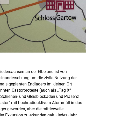
iedersachsen an der Elbe und ist von
einandersetzung um die zivile Nutzung der
als geplanten Endlagers im kleinen Ort
annten Castorproteste (auch als „Tag X“
t Schienen- und Gleisblockaden und Präsenz
„Castor“ mit hochradioaktivem Atommüll in das
ger geworden, aber die mittlerweile
 der Exkursion zu erkunden galt. Jedes Jahr