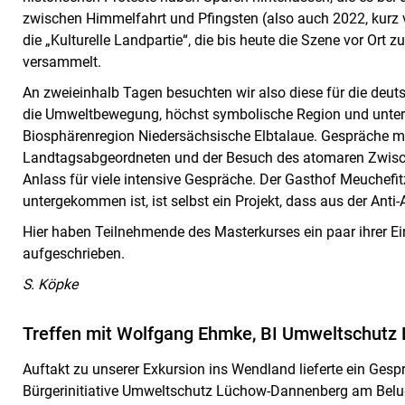
zwischen Himmelfahrt und Pfingsten (also auch 2022, kurz 
die „Kulturelle Landpartie“, die bis heute die Szene vor Ort z
versammelt.
An zweieinhalb Tagen besuchten wir also diese für die deu
die Umweltbewegung, höchst symbolische Region und unter
Biosphärenregion Niedersächsische Elbtalaue. Gespräche mit
Landtagsabgeordneten und der Besuch des atomaren Zwisch
Anlass für viele intensive Gespräche. Der Gasthof Meuchefi
untergekommen ist, ist selbst ein Projekt, dass aus der Ant
Hier haben Teilnehmende des Masterkurses ein paar ihrer E
aufgeschrieben.
S. Köpke
Treffen mit Wolfgang Ehmke, BI Umweltschut
Auftakt zu unserer Exkursion ins Wendland lieferte ein Ges
Bürgerinitiative Umweltschutz Lüchow-Dannenberg am Belu