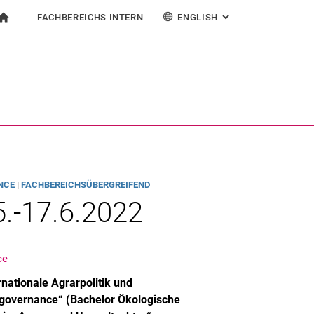
FACHBEREICHS INTERN
ENGLISH
: ALTERNATIVE PAG
gation
To start page
earch form
ngine
For employees
Deutsch
Search (opens an external link in a new window)
NCE
|
FACHBEREICHSÜBERGREIFEND
5.-17.6.2022
ce
ationale Agrarpolitik und
governance“ (Bachelor Ökologische