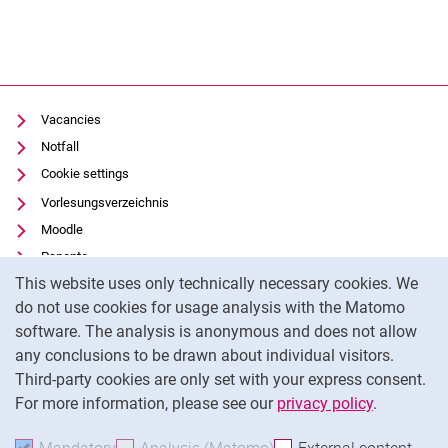
Vacancies
Notfall
Cookie settings
Vorlesungsverzeichnis
Moodle
Panopto
Cookie Notice
This website uses only technically necessary cookies. We
Uni-Bibliothek
do not use cookies for usage analysis with the Matomo
Data privacy
software. The analysis is anonymous and does not allow
Accessibility
any conclusions to be drawn about individual visitors.
Legal notice
Third-party cookies are only set with your express consent.
For more information, please see our
privacy policy
.
To