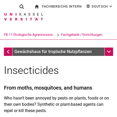
FACHBEREICHS INTERN
DEUTSCH
: AL
Springe direkt zu: Inhalt
Springe direkt zu: Suche
Springe direkt zu: Hauptnav
zur Startseite
Suchformular
Suchbegriff
Für Beschäftigte
English
Suchmaschine
FB 11 Ökologische Agrarwissens...
Fachgebiete / Einrichtungen
Suchen (öffnet externen Link in einem 
English Informations
Unter
Gewächshaus für tropische Nutzpflanzen
Insecticides
From moths, mosquitoes, and humans
Who hasn’t been annoyed by pests on plants, foods or on
their own bodies? Synthetic or plant-based agents can
repel or kill these pests.