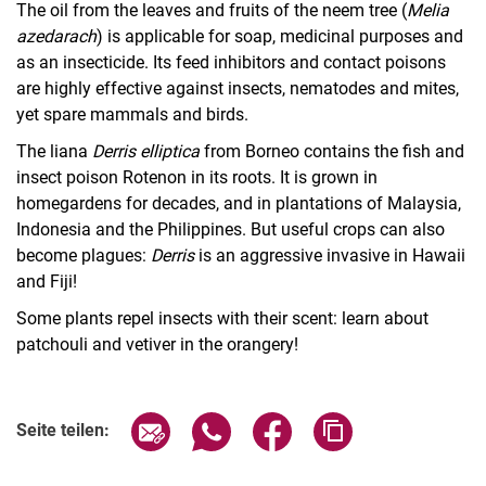
The oil from the leaves and fruits of the neem tree (
Melia
azedarach
) is applicable for soap, medicinal purposes and
as an insecticide. Its feed inhibitors and contact poisons
are highly effective against insects, nematodes and mites,
yet spare mammals and birds.
The liana
Derris elliptica
from Borneo contains the fish and
insect poison Rotenon in its roots. It is grown in
homegardens for decades, and in plantations of Malaysia,
Indonesia and the Philippines. But useful crops can also
become plagues:
Derris
is an aggressive invasive in Hawaii
and Fiji!
Some plants repel insects with their scent: learn about
patchouli and vetiver in the orangery!
Seite über E-Mail teilen
Seite über WhatsApp teilen (exter
Seite über Facebook teile
Adresse der Seite
Seite teilen: